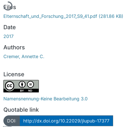
Files
Elternschaft_und_Forschung_2017_S9_41.pdf
(281.86 KB)
Date
2017
Authors
Cremer, Annette C.
License
Namensnennung-Keine Bearbeitung 3.0
Quotable link
DOI:
http://dx.doi.org/10.22029/jlupub-17377