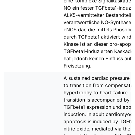
eine komplexe Signalkaskade is
NO ein fester TGFbeta1-induzie
ALK5-vermittelter Bestandteil is
verantwortliche NO-Synthase st
eNOS dar, die mittels Phosphor
durch TGFbeta1 aktiviert wird. 
Kinase ist an dieser pro-apopt
TGFbeta1-induzierten Kaskade b
hat jedoch keinen Einfluss auf 
Freisetzung.
A sustained cardiac pressure l
to transition from compensate
hypertrophy to heart failure. T
transition is accompanied by 
TGFbeta1 expression und apop
induction. In adult cardiomyoc
apoptosis is induced by TGFbe
nitric oxide, mediated via the