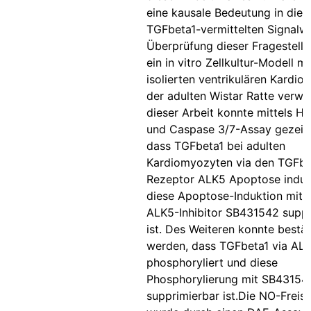
eine kausale Bedeutung in die
TGFbeta1-vermittelten Signalw
Überprüfung dieser Fragestell
ein in vitro Zellkultur-Modell mi
isolierten ventrikulären Kardi
der adulten Wistar Ratte verwe
dieser Arbeit konnte mittels 
und Caspase 3/7-Assay gezeig
dass TGFbeta1 bei adulten
Kardiomyozyten via den TGFbe
Rezeptor ALK5 Apoptose induzi
diese Apoptose-Induktion mit
ALK5-Inhibitor SB431542 suppr
ist. Des Weiteren konnte bestät
werden, dass TGFbeta1 via A
phosphoryliert und diese
Phosphorylierung mit SB43154
supprimierbar ist.Die NO-Freis