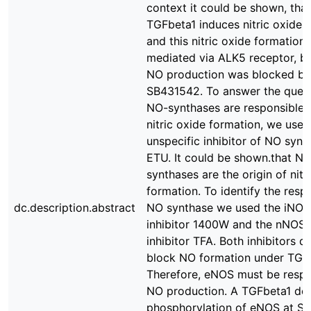
context it could be shown, that
TGFbeta1 induces nitric oxide 
and this nitric oxide formation 
mediated via ALK5 receptor, b
NO production was blocked by
SB431542. To answer the questi
NO-synthases are responsible f
nitric oxide formation, we used
unspecific inhibitor of NO synt
ETU. It could be shown.that N
synthases are the origin of nitr
formation. To identify the resp
dc.description.abstract
NO synthase we used the iNOS-
inhibitor 1400W and the nNOS-
inhibitor TFA. Both inhibitors d
block NO formation under TGFb
Therefore, eNOS must be respo
NO production. A TGFbeta1 de
phosphorylation of eNOS at Ser