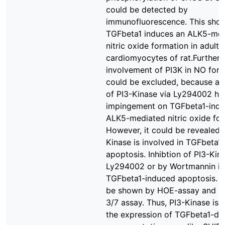
could be detected by
immunofluorescence. This show
TGFbeta1 induces an ALK5-me
nitric oxide formation in adult
cardiomyocytes of rat.Further
involvement of PI3K in NO for
could be excluded, because an 
of PI3-Kinase via Ly294002 ha
impingement on TGFbeta1-ind
ALK5-mediated nitric oxide for
However, it could be revealed t
Kinase is involved in TGFbeta1
apoptosis. Inhibtion of PI3-Kin
Ly294002 or by Wortmannin inh
TGFbeta1-induced apoptosis. T
be shown by HOE-assay and C
3/7 assay. Thus, PI3-Kinase is i
the expression of TGFbeta1-d