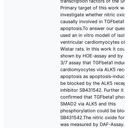
transcription factors of the SM
Primary target of this work wa
investigate whether nitric oxide
causally involved in TGFbeta1-
apoptosis.To answer our quest
used an in vitro modell of isola
ventricular cardiomyocytes of 
Wistar rats. In this work it coul
shown by HOE-assay and by C
3/7 assay that TGFbeta1 induce
cardiomyocytes via ALK5 rece
apoptosis as apoptosis-induct
be blocked by the ALK5 recept
inhibitor SB431542. Further it 
confirmed that TGFbeta1 phosp
SMAD2 via ALK5 and this
phosphorylation could be bloc
SB431542.The nitric oxide for
was measured by DAF-Assay. In