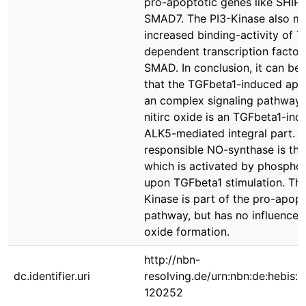
pro-apoptotic genes like SHIP,
SMAD7. The PI3-Kinase also me
increased binding-activity of 
dependent transcription factor
SMAD. In conclusion, it can be 
that the TGFbeta1-induced apop
an complex signaling pathway, 
nitirc oxide is an TGFbeta1-in
ALK5-mediated integral part. 
responsible NO-synthase is th
which is activated by phosphor
upon TGFbeta1 stimulation. The
Kinase is part of the pro-apopt
pathway, but has no influence o
oxide formation.
http://nbn-
dc.identifier.uri
resolving.de/urn:nbn:de:hebis:
120252