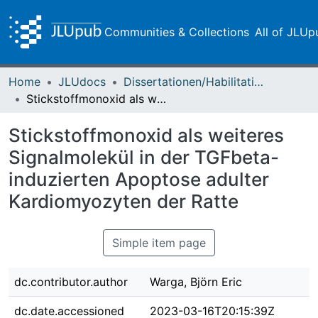
Communities & Collections
All of JLUp
Home
JLUdocs
Dissertationen/Habilitationen
Stickstoffmonoxid als weiteres Signalmolekül in der TGFbeta-induzierten Apoptose adulter Kardiomyozyten der Ratte
Stickstoffmonoxid als weiteres
Signalmolekül in der TGFbeta-
induzierten Apoptose adulter
Kardiomyozyten der Ratte
Simple item page
dc.contributor.author
Warga, Björn Eric
dc.date.accessioned
2023-03-16T20:15:39Z