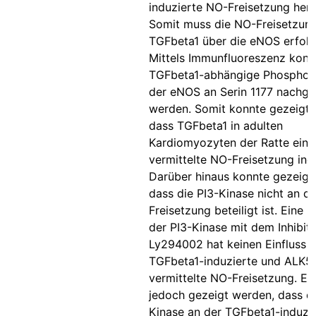
induzierte NO-Freisetzung he
Somit muss die NO-Freisetzun
TGFbeta1 über die eNOS erfolg
Mittels Immunfluoreszenz konn
TGFbeta1-abhängige Phosphory
der eNOS an Serin 1177 nachg
werden. Somit konnte gezeigt 
dass TGFbeta1 in adulten
Kardiomyozyten der Ratte ein
vermittelte NO-Freisetzung indu
Darüber hinaus konnte gezeigt
dass die PI3-Kinase nicht an d
Freisetzung beteiligt ist. Ein
der PI3-Kinase mit dem Inhibit
Ly294002 hat keinen Einfluss a
TGFbeta1-induzierte und ALK5
vermittelte NO-Freisetzung. Es
jedoch gezeigt werden, dass di
Kinase an der TGFbeta1-induzi