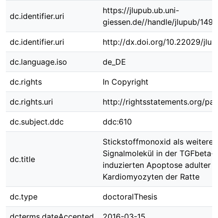
https://jlupub.ub.uni-
dc.identifier.uri
giessen.de//handle/jlupub/149
dc.identifier.uri
http://dx.doi.org/10.22029/jlu
dc.language.iso
de_DE
dc.rights
In Copyright
dc.rights.uri
http://rightsstatements.org/pag
dc.subject.ddc
ddc:610
Stickstoffmonoxid als weiteres
Signalmolekül in der TGFbeta-
dc.title
induzierten Apoptose adulter
Kardiomyozyten der Ratte
dc.type
doctoralThesis
dcterms.dateAccepted
2016-03-15