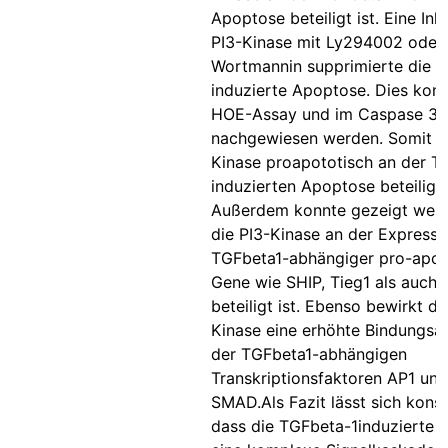
Apoptose beteiligt ist. Eine Inh
PI3-Kinase mit Ly294002 oder
Wortmannin supprimierte die 
induzierte Apoptose. Dies kon
HOE-Assay und im Caspase 3/
nachgewiesen werden. Somit ist
Kinase proapototisch an der T
induzierten Apoptose beteiligt.
Außerdem konnte gezeigt werd
die PI3-Kinase an der Expressi
TGFbeta1-abhängiger pro-apop
Gene wie SHIP, Tieg1 als auc
beteiligt ist. Ebenso bewirkt di
Kinase eine erhöhte Bindungsak
der TGFbeta1-abhängigen
Transkriptionsfaktoren AP1 und
SMAD.Als Fazit lässt sich konst
dass die TGFbeta-1induzierte 