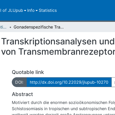
ll of JLUpub
Info
Statistics
Dissertationen/Habilitationen
Gonadenspezifische Transkriptionsanalysen und erste Charakterisierungen von Transmembranrezeptoren aus Schistosoma mansoni
Transkriptionsanalysen und
n von Transmembranrezepto
Quotable link
DOI:
http://dx.doi.org/10.22029/jlupub-10270
Abstract
Motiviert durch die enormen sozioökonomischen Fol
Schistosomiasis in tropischen und subtropischen En
weltweit werden derzeit große Anstrengungen unte