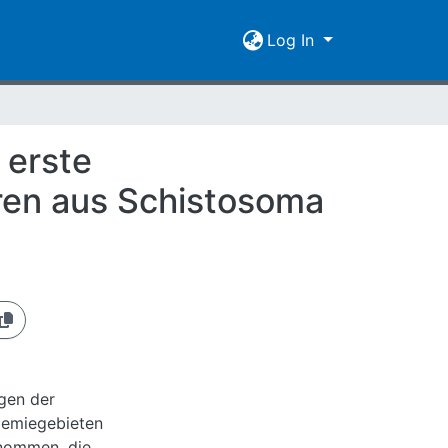
Log In
 erste
ren aus Schistosoma
gen der
demiegebieten
rnommen, die