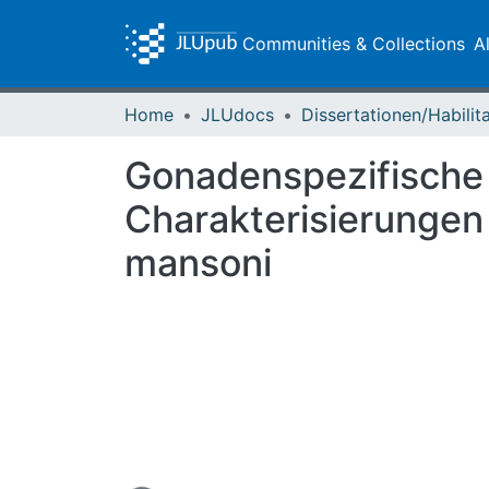
Communities & Collections
A
Home
JLUdocs
Gonadenspezifische 
Charakterisierunge
mansoni