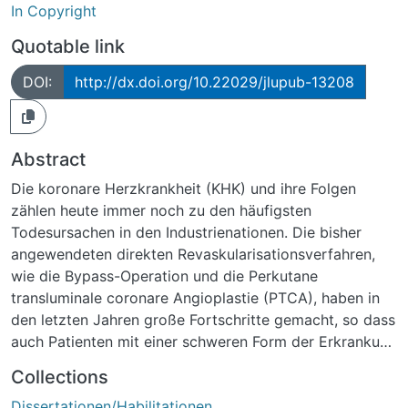
In Copyright
Quotable link
DOI:
http://dx.doi.org/10.22029/jlupub-13208
Abstract
Die koronare Herzkrankheit (KHK) und ihre Folgen
zählen heute immer noch zu den häufigsten
Todesursachen in den Industrienationen. Die bisher
angewendeten direkten Revaskularisationsverfahren,
wie die Bypass-Operation und die Perkutane
transluminale coronare Angioplastie (PTCA), haben in
den letzten Jahren große Fortschritte gemacht, so dass
auch Patienten mit einer schweren Form der Erkrankung
noch erfolgreich behandelt werden können.Die Zahl der
Collections
Patienten, bei denen keine Form der direkten
Dissertationen/Habilitationen
Revaskularisation mehr möglich ist, nimmt jedoch stetig