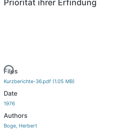
Priorität ihrer Erfindung
ing...
Files
Kurzberichte-36.pdf
(1.05 MB)
Date
1976
Authors
Boge, Herbert