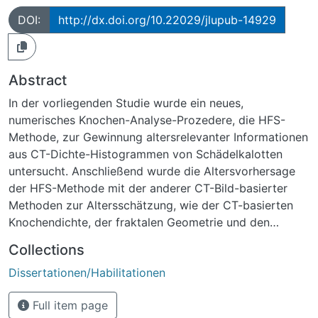
DOI:
http://dx.doi.org/10.22029/jlupub-14929
Abstract
In der vorliegenden Studie wurde ein neues,
numerisches Knochen-Analyse-Prozedere, die HFS-
Methode, zur Gewinnung altersrelevanter Informationen
aus CT-Dichte-Histogrammen von Schädelkalotten
untersucht. Anschließend wurde die Altersvorhersage
der HFS-Methode mit der anderer CT-Bild-basierter
Methoden zur Altersschätzung, wie der CT-basierten
Knochendichte, der fraktalen Geometrie und den
Parametern der Moment-Analyse, durch multinomiale
Collections
logistische Regression [MLR] verglichen. Ziel der HFS-
Dissertationen/Habilitationen
Methode ist eine Verbesserung der Altersdiagnostik in
der Rechtsmedizin.Es wurden HRCT-Daten der
Full item page
Schädelkalotten von 221 männlichen und 120