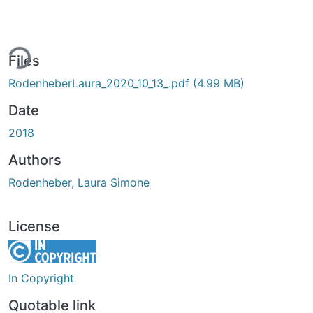
ing...
Files
RodenheberLaura_2020_10_13_.pdf
(4.99 MB)
Date
2018
Authors
Rodenheber, Laura Simone
License
In Copyright
Quotable link