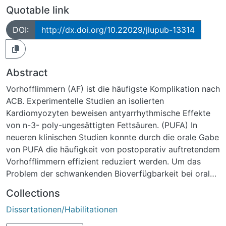
Quotable link
DOI:
http://dx.doi.org/10.22029/jlupub-13314
Abstract
Vorhofflimmern (AF) ist die häufigste Komplikation nach
ACB. Experimentelle Studien an isolierten
Kardiomyozyten beweisen antyarrhythmische Effekte
von n-3- poly-ungesättigten Fettsäuren. (PUFA) In
neueren klinischen Studien konnte durch die orale Gabe
von PUFA die häufigkeit von postoperativ auftretendem
Vorhofflimmern effizient reduziert werden. Um das
Problem der schwankenden Bioverfügbarkeit bei oraler
Aplikation der PUFA zu umgehen, wählten wir den Weg
Collections
der kontinuirlichen intravenösen Infusion über eine
Dissertationen/Habilitationen
Spritzpumpe.Material und Methoden: 52 Patienten
wurden randomisiert in der PUFA Gruppe, 50 Patienten