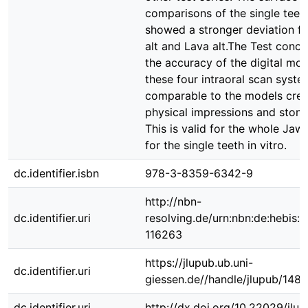
comparisons of the single teet
showed a stronger deviation 
alt and Lava alt.The Test concl
the accuracy of the digital mod
these four intraoral scan syste
comparable to the models cre
physical impressions and stone
This is valid for the whole Jaw 
for the single teeth in vitro.
dc.identifier.isbn
978-3-8359-6342-9
http://nbn-
dc.identifier.uri
resolving.de/urn:nbn:de:hebis:
116263
https://jlupub.ub.uni-
dc.identifier.uri
giessen.de//handle/jlupub/148
dc.identifier.uri
http://dx.doi.org/10.22029/jlu