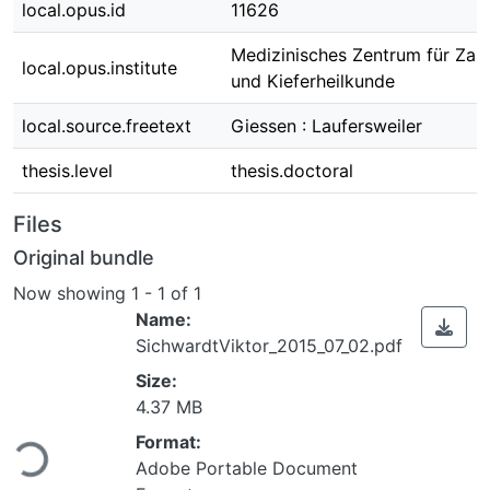
local.opus.id
11626
Medizinisches Zentrum für Zah
local.opus.institute
und Kieferheilkunde
local.source.freetext
Giessen : Laufersweiler
thesis.level
thesis.doctoral
Files
Original bundle
Now showing
1 - 1 of 1
Name:
SichwardtViktor_2015_07_02.pdf
Size:
4.37 MB
Format:
Loading...
Adobe Portable Document