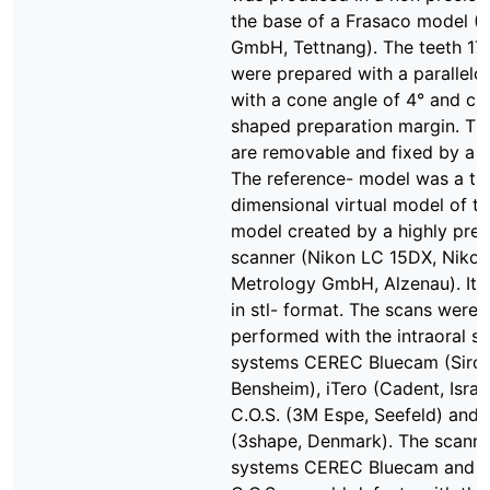
the base of a Frasaco model (
GmbH, Tettnang). The teeth 17,
were prepared with a parallelo
with a cone angle of 4° and c
shaped preparation margin. Th
are removable and fixed by a t
The reference- model was a th
dimensional virtual model of th
model created by a highly preci
scanner (Nikon LC 15DX, Nikon
Metrology GmbH, Alzenau). It 
in stl- format. The scans were
performed with the intraoral s
systems CEREC Bluecam (Siron
Bensheim), iTero (Cadent, Israe
C.O.S. (3M Espe, Seefeld) and 
(3shape, Denmark). The scanni
systems CEREC Bluecam and 