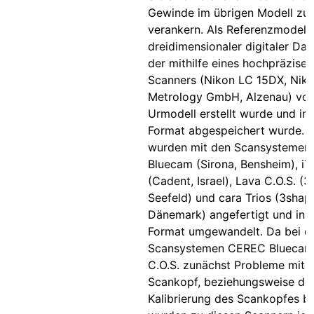
Gewinde im übrigen Modell zu
verankern. Als Referenzmodell 
dreidimensionaler digitaler Dat
der mithilfe eines hochpräzisen
Scanners (Nikon LC 15DX, Nik
Metrology GmbH, Alzenau) vo
Urmodell erstellt wurde und im 
Format abgespeichert wurde. 
wurden mit den Scansysteme
Bluecam (Sirona, Bensheim), iT
(Cadent, Israel), Lava C.O.S. (
Seefeld) und cara Trios (3shap
Dänemark) angefertigt und ins 
Format umgewandelt. Da bei d
Scansystemen CEREC Bluecam
C.O.S. zunächst Probleme mit
Scankopf, beziehungsweise de
Kalibrierung des Scankopfes b