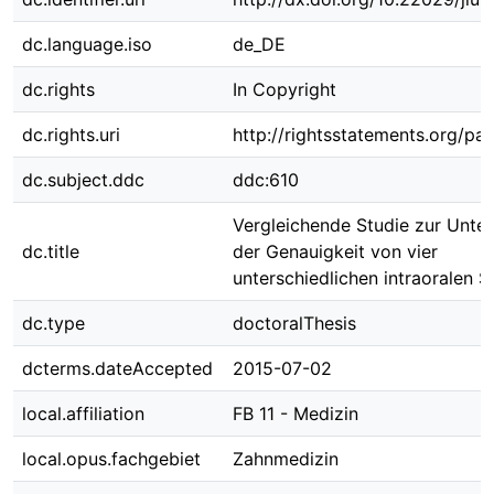
dc.language.iso
de_DE
dc.rights
In Copyright
dc.rights.uri
http://rightsstatements.org/pag
dc.subject.ddc
ddc:610
Vergleichende Studie zur Unte
dc.title
der Genauigkeit von vier
unterschiedlichen intraoralen 
dc.type
doctoralThesis
dcterms.dateAccepted
2015-07-02
local.affiliation
FB 11 - Medizin
local.opus.fachgebiet
Zahnmedizin