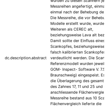
wurden zu diesen Scannern jew
Messreihen angefertigt, einmal
einmal nach der Behebung der
Die Messreihe, die vor Behebu
Modelle erstellt wurde, wurde 
Weiteren als CEREC alt,
beziehungsweise Lava alt beze
Damit sollte der Einfluss eines
Scankopfes, beziehungsweise 
falsch kalibrierten Scankopfes
dc.description.abstract
verdeutlicht werden. Die Scans
Referenzmodell wurden jeweils 
GOM- Inspect- Software V. 7.5
Braunschweig) eingespeist. Es 
die Überlagerung des gesamten
des Zahnes 17, 11 und 25 und d
anschliessende Flächenvergleic
Messreihe bestand aus 10 Scan
Flächenvergleich lieferte die