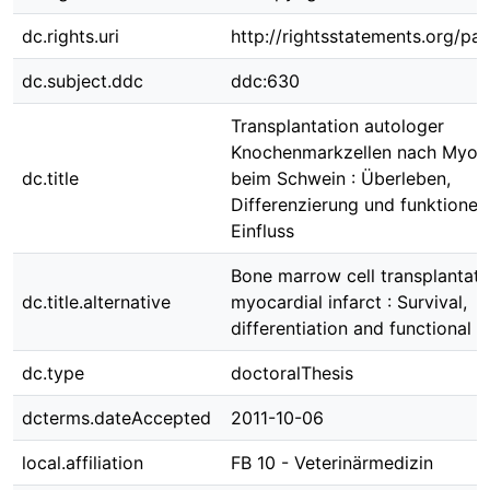
dc.rights.uri
http://rightsstatements.org/pag
dc.subject.ddc
ddc:630
Transplantation autologer
Knochenmarkzellen nach Myoka
dc.title
beim Schwein : Überleben,
Differenzierung und funktionell
Einfluss
Bone marrow cell transplantatio
dc.title.alternative
myocardial infarct : Survival,
differentiation and functional 
dc.type
doctoralThesis
dcterms.dateAccepted
2011-10-06
local.affiliation
FB 10 - Veterinärmedizin