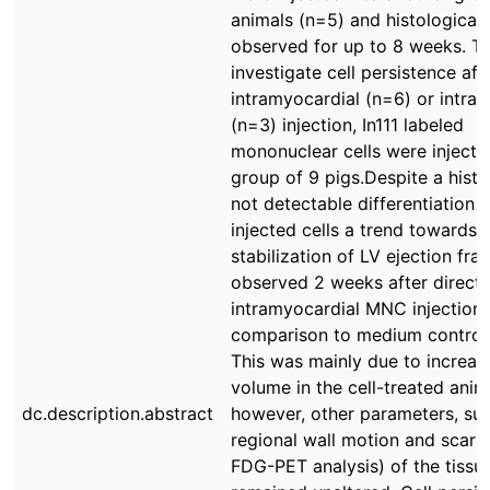
animals (n=5) and histologicall
observed for up to 8 weeks. T
investigate cell persistence aft
intramyocardial (n=6) or intra
(n=3) injection, In111 labeled
mononuclear cells were injecte
group of 9 pigs.Despite a histo
not detectable differentiation o
injected cells a trend towards
stabilization of LV ejection fra
observed 2 weeks after direct
intramyocardial MNC injection 
comparison to medium control 
This was mainly due to increas
volume in the cell-treated anim
dc.description.abstract
however, other parameters, su
regional wall motion and scar s
FDG-PET analysis) of the tissu