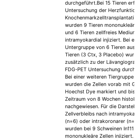
durchgeführt.Bei 15 Tieren erfo
Untersuchung der Herzfunktio
Knochenmarkzelltransplantation
wurden 9 Tieren mononukleäre 
und 6 Tieren zellfreies Medium
intramyokardial injiziert. Bei ei
Untergruppe von 6 Tieren aus 
Tieren (3 Ctx, 3 Placebo) wurd
zusätzlich zu der Lävangiograp
FDG-PET Untersuchung durchg
Bei einer weiteren Tiergruppe 
wurden die Zellen vorab mit G
Hoechst Dye markiert und bis 
Zeitraum von 8 Wochen histolo
nachgewiesen. Für die Darstell
Zellverbleibs nach intramyokard
(n=6) oder intrakoronarer (n=3)
wurden bei 9 Schweinen In111 m
mononukleäre Zellen injiziert. T