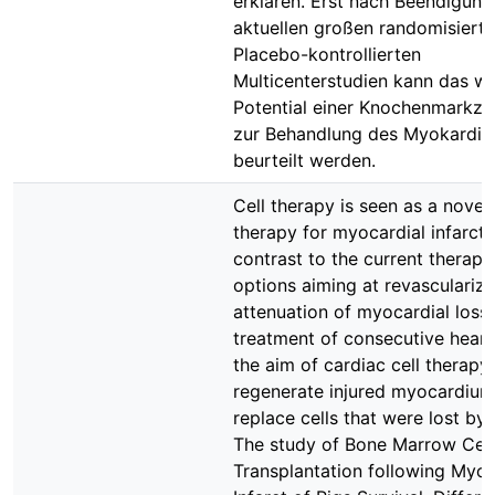
erklären. Erst nach Beendigung
aktuellen großen randomisiert
Placebo-kontrollierten
Multicenterstudien kann das w
Potential einer Knochenmarkzel
zur Behandlung des Myokardin
beurteilt werden.
Cell therapy is seen as a novel
therapy for myocardial infarctio
contrast to the current therape
options aiming at revasculariza
attenuation of myocardial loss
treatment of consecutive heart 
the aim of cardiac cell therapy 
regenerate injured myocardiu
replace cells that were lost by
The study of Bone Marrow Cell
Transplantation following Myoc