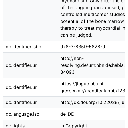
myocardium. Only after the co
of the ongoing randomised, pl
controlled multicenter studies, 
potential of the bone marrow c
therapy to treat myocardial inf
can be judged.
dc.identifier.isbn
978-3-8359-5828-9
http://nbn-
dc.identifier.uri
resolving.de/urn:nbn:de:hebis:
84093
https://jlupub.ub.uni-
dc.identifier.uri
giessen.de//handle/jlupub/123
dc.identifier.uri
http://dx.doi.org/10.22029/jlu
dc.language.iso
de_DE
dc.rights
In Copyright