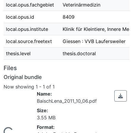
local.opus.fachgebiet
Veterinärmedizin
local.opus.id
8409
local.opus.institute
Klinik für Kleintiere, Innere Med
local.source.freetext
Giessen : VVB Laufersweiler
thesis.level
thesis.doctoral
Files
Original bundle
Now showing
1 - 1 of 1
Name:
BaischLena_2011_10_06.pdf
Size:
3.55 MB
Loading...
Format: