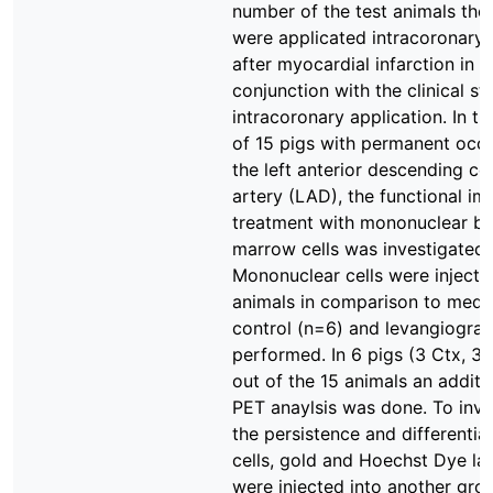
number of the test animals the 
were applicated intracoronary
after myocardial infarction in
conjunction with the clinical st
intracoronary application. In t
of 15 pigs with permanent occl
the left anterior descending c
artery (LAD), the functional im
treatment with mononuclear b
marrow cells was investigated.
Mononuclear cells were injecte
animals in comparison to med
control (n=6) and levangiogra
performed. In 6 pigs (3 Ctx, 3
out of the 15 animals an addit
PET anaylsis was done. To inve
the persistence and differentiat
cells, gold and Hoechst Dye lab
were injected into another gro