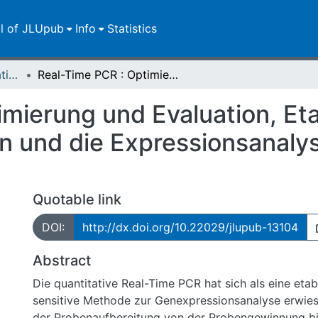
ll of JLUpub
Info
Statistics
Dissertationen/Habilitationen
Real-Time PCR : Optimierung und Evaluation, Etablierung von Housekeeping-Genen und die Expressionsanalyse bei Fallotscher Tetralogie
mierung und Evaluation, Et
und die Expressionsanalyse
Quotable link
DOI:
http://dx.doi.org/10.22029/jlupub-13104
Abstract
Die quantitative Real-Time PCR hat sich als eine etab
sensitive Methode zur Genexpressionsanalyse erwiese
der Probenaufbereitung von der Probengewinnung bi