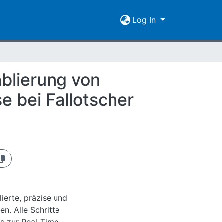
Log In
ablierung von
 bei Fallotscher
lierte, präzise und
n. Alle Schritte
s zur Real-Time