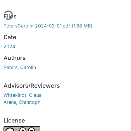
ding...
Files
PetersCarolin-2024-02-01.pdf
(1.88 MB)
Date
2024
Authors
Peters, Carolin
Advisors/Reviewers
Wittekindt, Claus
Arens, Christoph
License