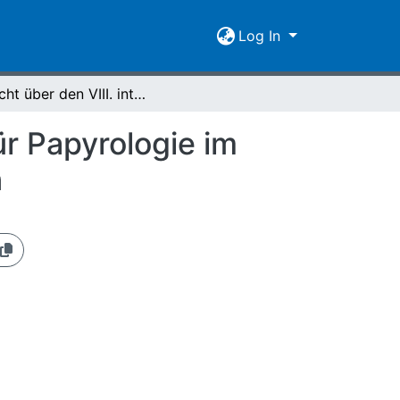
Log In
Bericht über den VIII. internationalen Kongress für Papyrologie im Hinblick auf die Giessener Papyrus-Sammlungen
ür Papyrologie im
n