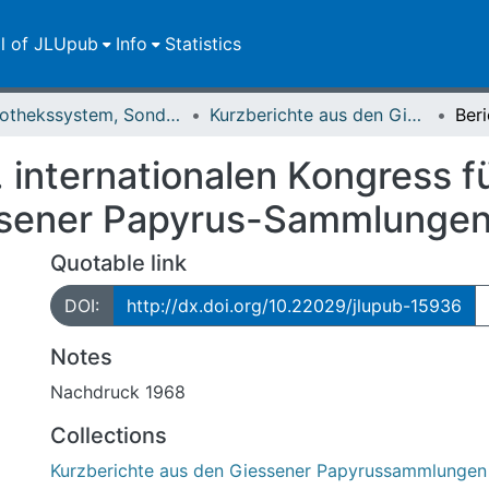
ll of JLUpub
Info
Statistics
Bibliothekssystem, Sondersammlungen
Kurzberichte aus den Giessener Papyrussammlungen
. internationalen Kongress f
essener Papyrus-Sammlunge
Quotable link
DOI:
http://dx.doi.org/10.22029/jlupub-15936
Notes
Nachdruck 1968
Collections
Kurzberichte aus den Giessener Papyrussammlungen