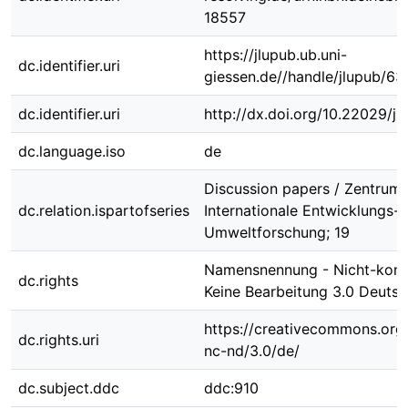
18557
https://jlupub.ub.uni-
dc.identifier.uri
giessen.de//handle/jlupub/63
dc.identifier.uri
http://dx.doi.org/10.22029/j
dc.language.iso
de
Discussion papers / Zentrum 
dc.relation.ispartofseries
Internationale Entwicklungs-
Umweltforschung; 19
Namensnennung - Nicht-komm
dc.rights
Keine Bearbeitung 3.0 Deutsc
https://creativecommons.org/
dc.rights.uri
nc-nd/3.0/de/
dc.subject.ddc
ddc:910