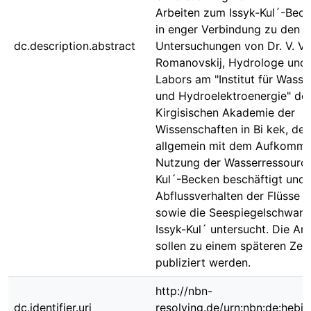
Arbeiten zum Issyk-Kul´-Beck
in enger Verbindung zu den
dc.description.abstract
Untersuchungen von Dr. V. V.
Romanovskij, Hydrologe und 
Labors am "Institut für Wass
und Hydroelektroenergie" de
Kirgisischen Akademie der
Wissenschaften in Bi kek, der
allgemein mit dem Aufkomme
Nutzung der Wasserressource
Kul´-Becken beschäftigt und 
Abflussverhalten der Flüsse 
sowie die Seespiegelschwan
Issyk-Kul´ untersucht. Die Arb
sollen zu einem späteren Zei
publiziert werden.
http://nbn-
dc.identifier.uri
resolving.de/urn:nbn:de:hebi