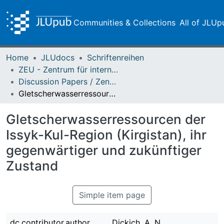
Communities & Collections
All of JLUp
Home
JLUdocs
Schriftenreihen
ZEU - Zentrum für internationale Entwicklungs- und Umweltforschung
Discussion Papers / Zentrum für Internationale Entwicklungs- und Umweltforschung (ZEU)
Gletscherwasserressourcen der Issyk-Kul-Region (Kirgistan), ihr gegenwärtiger und zukünftiger Zustand
Gletscherwasserressourcen der
Issyk-Kul-Region (Kirgistan), ihr
gegenwärtiger und zukünftiger
Zustand
Simple item page
dc.contributor.author
Dickich, A. N.