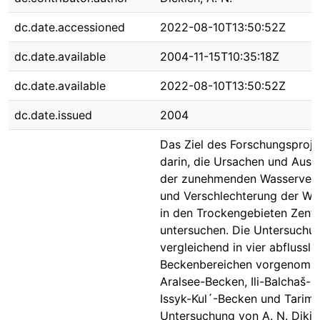
dc.date.accessioned
2022-08-10T13:50:52Z
dc.date.available
2004-11-15T10:35:18Z
dc.date.available
2022-08-10T13:50:52Z
dc.date.issued
2004
Das Ziel des Forschungsproje
darin, die Ursachen und Aus
der zunehmenden Wasserver
und Verschlechterung der Was
in den Trockengebieten Zentr
untersuchen. Die Untersuchu
vergleichend in vier abflussl
Beckenbereichen vorgenomm
Aralsee-Becken, Ili-Balchaš-B
Issyk-Kul´-Becken und Tarim-
Untersuchung von A. N. Dikich