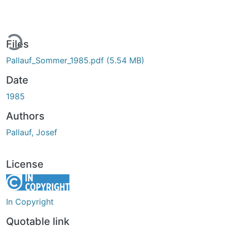
ding...
Files
Pallauf_Sommer_1985.pdf
(5.54 MB)
Date
1985
Authors
Pallauf, Josef
License
In Copyright
Quotable link