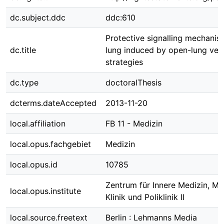
dc.subject.ddc
ddc:610
Protective signalling mechanis
dc.title
lung induced by open-lung vent
strategies
dc.type
doctoralThesis
dcterms.dateAccepted
2013-11-20
local.affiliation
FB 11 - Medizin
local.opus.fachgebiet
Medizin
local.opus.id
10785
Zentrum für Innere Medizin, Me
local.opus.institute
Klinik und Poliklinik II
local.source.freetext
Berlin : Lehmanns Media