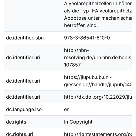
Alveolarepithelzellen in höhe
als die Typ II-Alveolarepithelze
Apoptose unter mechanischer
betroffen sind.
dc.identifier.isbn
978-3-86541-610-0
http://nbn-
dc.identifier.uri
resolving.de/urn:nbn:de:hebis:
107857
https://jlupub.ub.uni-
dc.identifier.uri
giessen.de//handle/jlupub/1451
dc.identifier.uri
http://dx.doi.org/10.22029/jlu
dc.language.iso
en
dc.rights
In Copyright
dc.rights.uri
http://rightsstatements.org/pag