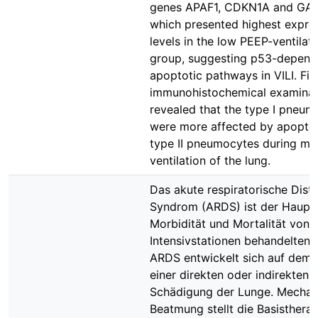
genes APAF1, CDKN1A and GA
which presented highest expre
levels in the low PEEP-ventilate
group, suggesting p53-depend
apoptotic pathways in VILI. Fina
immunohistochemical examinat
revealed that the type I pneum
were more affected by apoptos
type II pneumocytes during me
ventilation of the lung.
Das akute respiratorische Distr
Syndrom (ARDS) ist der Hauptg
Morbidität und Mortalität von 
Intensivstationen behandelten 
ARDS entwickelt sich auf dem
einer direkten oder indirekten
Schädigung der Lunge. Mechan
Beatmung stellt die Basisthera