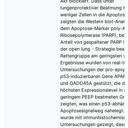
Akt blockiert. Dass unter
lungenprotektiver Beatmung ta
weniger Zellen in die Apoptose
zeigten die Western blot-Analy
dem Apoptose-Marker poly-A
Ribosepolymerase (PARP), bei 
Anteil von gespaltener PARP in
der open lung - Strategie bea
Rattengruppe am geringsten wa
Ergebnisse wurden von real-ti
Untersuchungen der pro-apopt
p53-induzierbaren Gene APAF
und GADD45A gestützt, die di
höchsten Expressionslevel in d
geringem PEEP beatmeten Gru
zeigten, was einen p53-abhän
Apoptosesignalweg nahelegt. S
wurde mit immunhistochemisc
Untersuchungen gezeigt, dass d