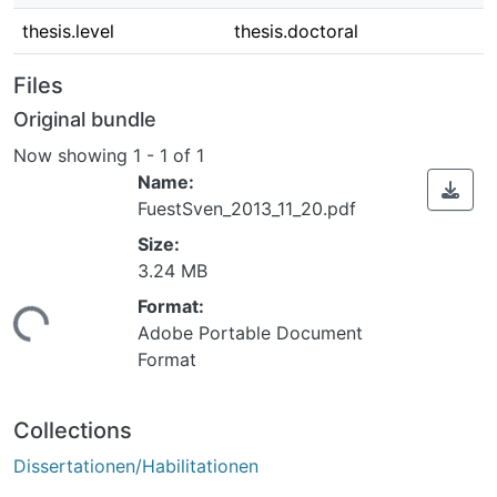
thesis.level
thesis.doctoral
Files
Original bundle
Now showing
1 - 1 of 1
Name:
FuestSven_2013_11_20.pdf
Size:
3.24 MB
ding...
Format:
Adobe Portable Document
Format
Collections
Dissertationen/Habilitationen