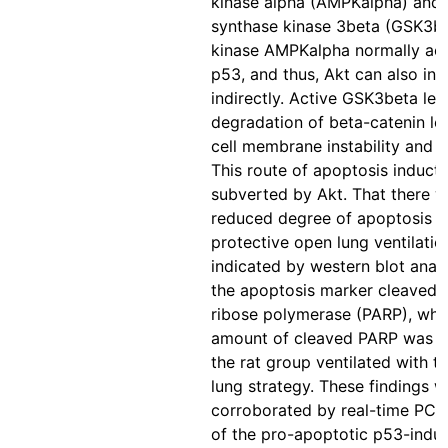
kinase alpha (AMPKalpha) and
synthase kinase 3beta (GSK3be
kinase AMPKalpha normally act
p53, and thus, Akt can also inh
indirectly. Active GSK3beta lea
degradation of beta-catenin le
cell membrane instability and 
This route of apoptosis inducti
subverted by Akt. That there w
reduced degree of apoptosis u
protective open lung ventilati
indicated by western blot anal
the apoptosis marker cleaved 
ribose polymerase (PARP), whe
amount of cleaved PARP was l
the rat group ventilated with t
lung strategy. These findings 
corroborated by real-time PCR
of the pro-apoptotic p53-induc