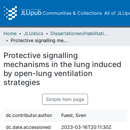
Communities & Collections
All of JLUp
Home
JLUdocs
Dissertationen/Habilitationen
Protective signalling mechanisms in the lung induced by open-lung ventilation strategies
Protective signalling
mechanisms in the lung induced
by open-lung ventilation
strategies
Simple item page
dc.contributor.author
Fuest, Sven
dc.date.accessioned
2023-03-16T20:11:30Z