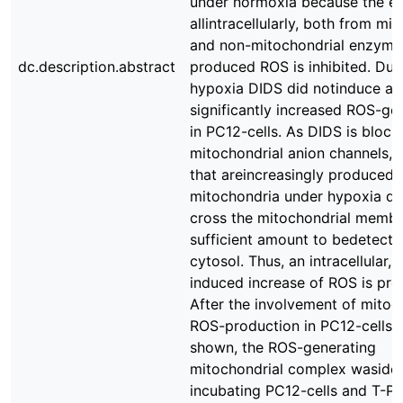
under normoxia because the ef
allintracellularly, both from mi
and non-mitochondrial enzyme
dc.description.abstract
produced ROS is inhibited. Dur
hypoxia DIDS did notinduce a
significantly increased ROS-ge
in PC12-cells. As DIDS is block
mitochondrial anion channels, 
that areincreasingly produced 
mitochondria under hypoxia do
cross the mitochondrial membr
sufficient amount to bedetectab
cytosol. Thus, an intracellular,
induced increase of ROS is pre
After the involvement of mitoc
ROS-production in PC12-cells 
shown, the ROS-generating
mitochondrial complex wasiden
incubating PC12-cells and T-PC