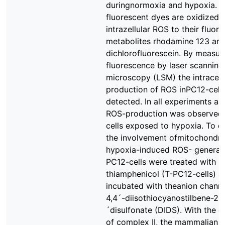
duringnormoxia and hypoxia. 
fluorescent dyes are oxidized 
intrazellular ROS to their fluor
metabolites rhodamine 123 and
dichlorofluorescein. By measuri
fluorescence by laser scanning
microscopy (LSM) the intracell
production of ROS inPC12-cell
detected. In all experiments an
ROS-production was observed 
cells exposed to hypoxia. To d
the involvement ofmitochondria
hypoxia-induced ROS- generati
PC12-cells were treated with
thiamphenicol (T-PC12-cells) a
incubated with theanion channe
4,4´-diisothiocyanostilbene-2,
´disulfonate (DIDS). With the 
of complex II, the mammalian