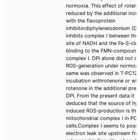
normoxia. This effect of roten
reduced by the additional incu
with the flavoprotein
inhibitordiphyleneiodonium (DP
inhibits complex I between the
site of NADH and the Fe-S-clus
binding to the FMN-compound
complex I. DPI alone did not c
ROS-generation under normoxi
same was observed in T-PC12-c
incubation withrotenone or wit
rotenone in the additional pres
DPI. From the present data it c
deduced that the source of hy
induced ROS-production is the
mitochondrial complex I in PC1
cells.Complex I seems to poss
electron leak site upstream fr