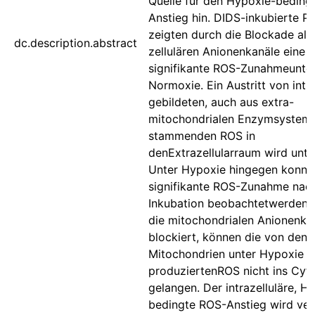
Quelle für den Hypoxie-bedin
Anstieg hin. DIDS-inkubierte P
zeigten durch die Blockade alle
dc.description.abstract
zellulären Anionenkanäle eine
signifikante ROS-Zunahmeunte
Normoxie. Ein Austritt von intra
gebildeten, auch aus extra-
mitochondrialen Enzymsystem
stammenden ROS in
denExtrazellularraum wird unt
Unter Hypoxie hingegen konnte
signifikante ROS-Zunahme nac
Inkubation beobachtetwerden.
die mitochondrialen Anionenka
blockiert, können die von den
Mitochondrien unter Hypoxie 
produziertenROS nicht ins Cyt
gelangen. Der intrazelluläre, H
bedingte ROS-Anstieg wird ver