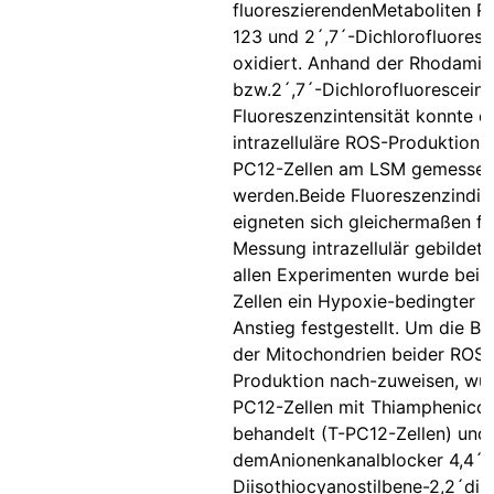
fluoreszierendenMetaboliten 
123 und 2´,7´-Dichlorofluoresc
oxidiert. Anhand der Rhodamin
bzw.2´,7´-Dichlorofluorescein-
Fluoreszenzintensität konnte d
intrazelluläre ROS-Produktion i
PC12-Zellen am LSM gemesse
werden.Beide Fluoreszenzindik
eigneten sich gleichermaßen fü
Messung intrazellulär gebildete
allen Experimenten wurde bei 
Zellen ein Hypoxie-bedingter 
Anstieg festgestellt. Um die Be
der Mitochondrien beider ROS-
Produktion nach-zuweisen, wur
PC12-Zellen mit Thiamphenicol
behandelt (T-PC12-Zellen) und
demAnionenkanalblocker 4,4´-
Diisothiocyanostilbene-2,2´dis