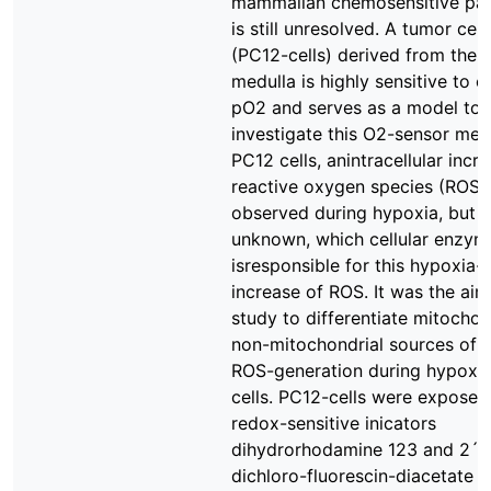
mammalian chemosensitive par
is still unresolved. A tumor cell 
(PC12-cells) derived from the 
medulla is highly sensitive to 
pO2 and serves as a model to
investigate this O2-sensor mec
PC12 cells, anintracellular incr
reactive oxygen species (ROS)
observed during hypoxia, but it i
unknown, which cellular enzy
isresponsible for this hypoxia-
increase of ROS. It was the aim
study to differentiate mitochon
non-mitochondrial sources of 
ROS-generation during hypoxia
cells. PC12-cells were exposed
redox-sensitive inicators
dihydrorhodamine 123 and 2´,
dichloro-fluorescin-diacetate