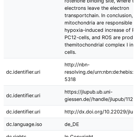
rotenone binding site, where t
electrons leave the electron
transportchain. In conclusion,
mitochondria are responsible f
hypoxia-induced increase of R
PC12-cells, and ROS are produ
themitochondrial complex I in 
cells.
http://nbn-
dc.identifier.uri
resolving.de/urn:nbn:de:hebis:
5318
https://jlupub.ub.uni-
dc.identifier.uri
giessen.de//handle/jlupub/1125
dc.identifier.uri
http://dx.doi.org/10.22029/jlu
dc.language.iso
de_DE
dc.rights
In Copyright