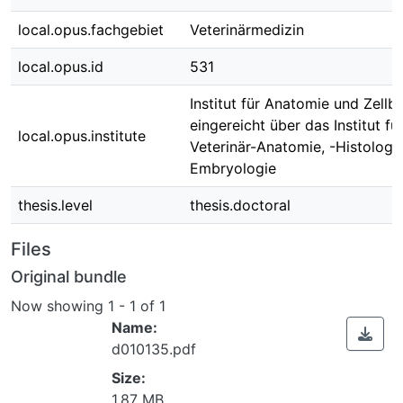
local.opus.fachgebiet
Veterinärmedizin
local.opus.id
531
Institut für Anatomie und Zellbi
eingereicht über das Institut fü
local.opus.institute
Veterinär-Anatomie, -Histologi
Embryologie
thesis.level
thesis.doctoral
Files
Original bundle
Now showing
1 - 1 of 1
Name:
d010135.pdf
Size:
1.87 MB