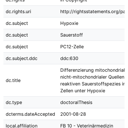
dc.rights.uri
http://rightsstatements.org/pag
dc.subject
Hypoxie
dc.subject
Sauerstoff
dc.subject
PC12-Zelle
dc.subject.ddc
ddc:630
Differenzierung mitochondriale
nicht-mitochondrialer Quellen 
dc.title
reaktiven Sauerstoffspezies in
Zellen unter Hypoxie
dc.type
doctoralThesis
dcterms.dateAccepted
2001-08-28
local.affiliation
FB 10 - Veterinärmedizin