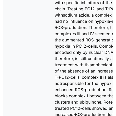
with specific inhibitors of the 
chain. Treating PC12-and T-PC1
withsodium azide, a complex IV 
had no influence on hypoxia-i
ROS-production. Therefore, th
complexes III and IV seemed n
the augmented ROS-generation
hypoxia in PC12-cells. Complex 
encoded only by nuclear DNA 
therefore, is stillfunctionally ac
treatment with thiamphenicol.
of the absence of an increase 
T-PC12-cells, complex II is also
notresponsible for the hypoxia
enhanced ROS-production. Ro
blocks complex I between the 
clusters and ubiquinone. Roten
treated PC12-cells showed an
increasedROS-production duri