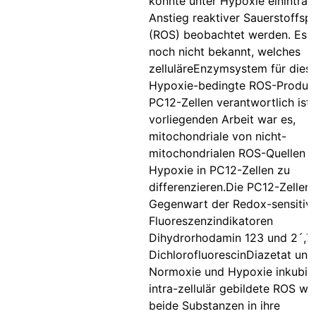
konnte unter Hypoxie einintraze
Anstieg reaktiver Sauerstoffsp
(ROS) beobachtet werden. Es i
noch nicht bekannt, welches
zelluläreEnzymsystem für dies
Hypoxie-bedingte ROS-Produkt
PC12-Zellen verantwortlich ist. 
vorliegenden Arbeit war es,
mitochondriale von nicht-
mitochondrialen ROS-Quellen u
Hypoxie in PC12-Zellen zu
differenzieren.Die PC12-Zellen
Gegenwart der Redox-sensitiv
Fluoreszenzindikatoren
Dihydrorhodamin 123 und 2´,7
DichlorofluorescinDiazetat unt
Normoxie und Hypoxie inkubier
intra-zellulär gebildete ROS w
beide Substanzen in ihre