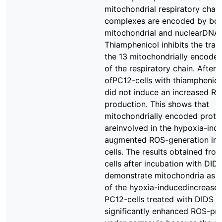
mitochondrial respiratory chain
complexes are encoded by bo
mitochondrial and nuclearDNA.
Thiamphenicol inhibits the tran
the 13 mitochondrially encoded
of the respiratory chain. After
ofPC12-cells with thiamphenic
did not induce an increased R
production. This shows that
mitochondrially encoded prote
areinvolved in the hypoxia-ind
augmented ROS-generation in 
cells. The results obtained fro
cells after incubation with DID
demonstrate mitochondria as t
of the hyoxia-inducedincrease 
PC12-cells treated with DIDS 
significantly enhanced ROS-pr