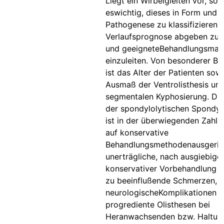
Liegt ein Wirbelgleiten vor, so i
eswichtig, dieses in Form und
Pathogenese zu klassifizieren,
Verlaufsprognose abgeben zu 
und geeigneteBehandlungsma
einzuleiten. Von besonderer B
ist das Alter der Patienten sow
Ausmaß der Ventrolisthesis un
segmentalen Kyphosierung. Die
der spondylolytischen Spondyl
ist in der überwiegenden Zahl d
auf konservative
Behandlungsmethodenausgerich
unerträgliche, nach ausgiebige
konservativer Vorbehandlung n
zu beeinflußende Schmerzen,
neurologischeKomplikationen 
progrediente Olisthesen bei
Heranwachsenden bzw. Haltun