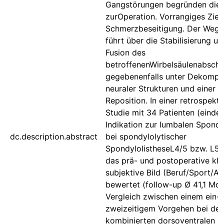
Gangstörungen begründen die I
zurOperation. Vorrangiges Ziel 
Schmerzbeseitigung. Der Weg 
führt über die Stabilisierung un
Fusion des
betroffenenWirbelsäulenabschni
gegebenenfalls unter Dekompr
neuraler Strukturen und einer (T
Reposition. In einer retrospekti
Studie mit 34 Patienten (einde
Indikation zur lumbalen Spond
dc.description.abstract
bei spondylolytischer
SpondylolistheseL4/5 bzw. L5/
das prä- und postoperative kli
subjektive Bild (Beruf/Sport/All
bewertet (follow-up Ø 41,1 Mon
Vergleich zwischen einem ein-
zweizeitigem Vorgehen bei der
kombinierten dorsoventralen