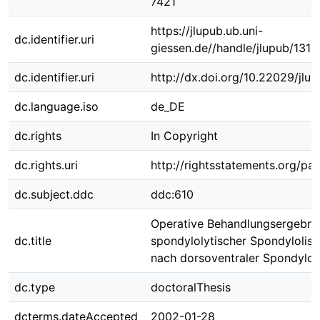
7421
https://jlupub.ub.uni-
dc.identifier.uri
giessen.de//handle/jlupub/1318
dc.identifier.uri
http://dx.doi.org/10.22029/jlu
dc.language.iso
de_DE
dc.rights
In Copyright
dc.rights.uri
http://rightsstatements.org/pag
dc.subject.ddc
ddc:610
Operative Behandlungsergebni
dc.title
spondylolytischer Spondylolis
nach dorsoventraler Spondylo
dc.type
doctoralThesis
dcterms.dateAccepted
2002-01-28