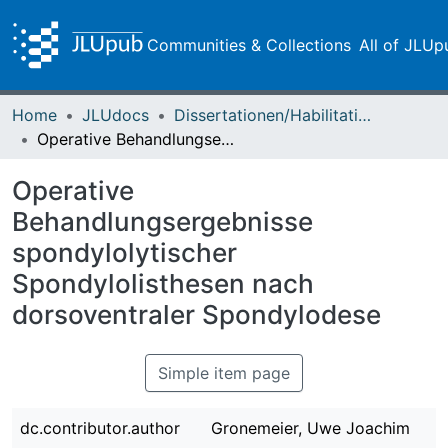
Communities & Collections
All of JLUp
Home
JLUdocs
Dissertationen/Habilitationen
Operative Behandlungsergebnisse spondylolytischer Spondylolisthesen nach dorsoventraler Spondylodese
Operative
Behandlungsergebnisse
spondylolytischer
Spondylolisthesen nach
dorsoventraler Spondylodese
Simple item page
dc.contributor.author
Gronemeier, Uwe Joachim