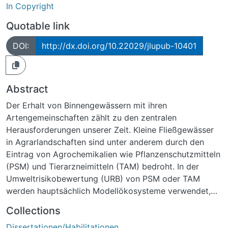
In Copyright
Quotable link
DOI:
http://dx.doi.org/10.22029/jlupub-10401
Abstract
Der Erhalt von Binnengewässern mit ihren
Artengemeinschaften zählt zu den zentralen
Herausforderungen unserer Zeit. Kleine Fließgewässer
in Agrarlandschaften sind unter anderem durch den
Eintrag von Agrochemikalien wie Pflanzenschutzmitteln
(PSM) und Tierarzneimitteln (TAM) bedroht. In der
Umweltrisikobewertung (URB) von PSM oder TAM
werden hauptsächlich Modellökosysteme verwendet,
die stehende Gewässer simulieren. Diese unterscheiden
Collections
sich jedoch in ihrer Ökologie fundamental von
Dissertationen/Habilitationen
Fließgewässern, was zu Unsicherheiten in der URB für