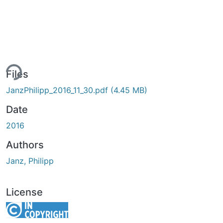
ing...
Files
JanzPhilipp_2016_11_30.pdf
(4.45 MB)
Date
2016
Authors
Janz, Philipp
License