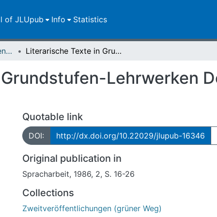
ll of JLUpub
Info
Statistics
Zweitveröffentlichungen (grüner Weg)
Literarische Texte in Grundstufen-Lehrwerken Deutsch als Fremdsprache
in Grundstufen-Lehrwerken D
Quotable link
DOI:
http://dx.doi.org/10.22029/jlupub-16346
Original publication in
Spracharbeit, 1986, 2, S. 16-26
Collections
Zweitveröffentlichungen (grüner Weg)