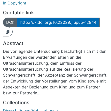
In Copyright
Quotable link
DOI:
http://dx.doi.org/10.22029/jlupub-12844
Abstract
Die vorliegende Untersuchung beschäftigt sich mit den
Erwartungen der werdenden Eltern an die
Ultraschalluntersuchung, dem Einfluss der
Ultraschalluntersuchung auf die Realisierung der
Schwangerschaft, der Akzeptanz der Schwangerschaft,
der Entwicklung der Vorstellungen vom Kind sowie mit
Aspekten der Beziehung zum Kind und zum Partner
bzw. zur Partnerin.
Daten von 40 Frauen und 20 Männern wurden in der
Collections
10.-16. Schwangerschaftswoche und in der 30.-36.
Dissertationen/Habilitationen
Schwangerschaftswoche im Rahmen der