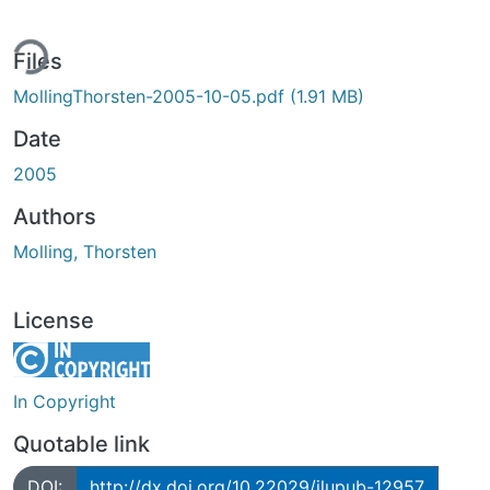
ing...
Files
MollingThorsten-2005-10-05.pdf
(1.91 MB)
Date
2005
Authors
Molling, Thorsten
License
In Copyright
Quotable link
DOI:
http://dx.doi.org/10.22029/jlupub-12957