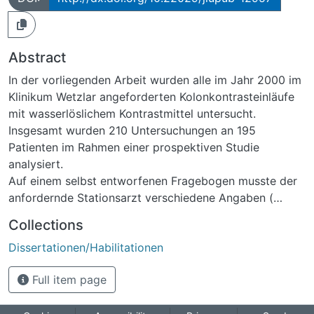
Abstract
In der vorliegenden Arbeit wurden alle im Jahr 2000 im
Klinikum Wetzlar angeforderten Kolonkontrasteinläufe
mit wasserlöslichem Kontrastmittel untersucht.
Insgesamt wurden 210 Untersuchungen an 195
Patienten im Rahmen einer prospektiven Studie
analysiert.
Auf einem selbst entworfenen Fragebogen musste der
anfordernde Stationsarzt verschiedene Angaben (
Indikation, evtl. Kontraindikationen gegen Barium,
Collections
Entlassungsdiagnose ) eintragen und abschließend
Dissertationen/Habilitationen
seine Wertung über den Beitrag des
Kolonkontrasteinlaufes zur Diagnosesicherung angeben.
Full item page
Der die Untersuchung durchführende Radiologe sollte
entsprechende Angaben zur Bildqualität, Effektivität