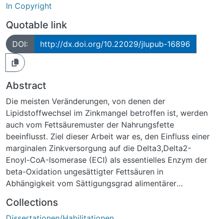
In Copyright
Quotable link
DOI:
http://dx.doi.org/10.22029/jlupub-16896
Abstract
Die meisten Veränderungen, von denen der
Lipidstoffwechsel im Zinkmangel betroffen ist, werden
auch vom Fettsäuremuster der Nahrungsfette
beeinflusst. Ziel dieser Arbeit war es, den Einfluss einer
marginalen Zinkversorgung auf die Delta3,Delta2-
Enoyl-CoA-Isomerase (ECI) als essentielles Enzym der
beta-Oxidation ungesättigter Fettsäuren in
Abhängigkeit vom Sättigungsgrad alimentärer
Fettsäuren (FS) am Modelltier Ratte zu untersuchen.
Collections
Gleichzeitig sollten zinkmangelbedingte Veränderungen
Dissertationen/Habilitationen
im hepatischen FS-Muster und an charakteristischen