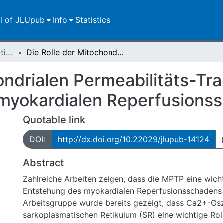
ll of JLUpub
Info
Statistics
Dissertationen/Habilitationen
Die Rolle der Mitochondrialen Permeabilitäts-Transitions-Pore bei der Entstehung des myokardialen Reperfusionsschadens
ondrialen Permeabilitäts-Tra
 myokardialen Reperfusions
Quotable link
DOI:
http://dx.doi.org/10.22029/jlupub-14124
Abstract
Zahlreiche Arbeiten zeigen, dass die MPTP eine wicht
Entstehung des myokardialen Reperfusionsschadens sp
Arbeitsgruppe wurde bereits gezeigt, dass Ca2+-Osz
sarkoplasmatischen Retikulum (SR) eine wichtige Roll