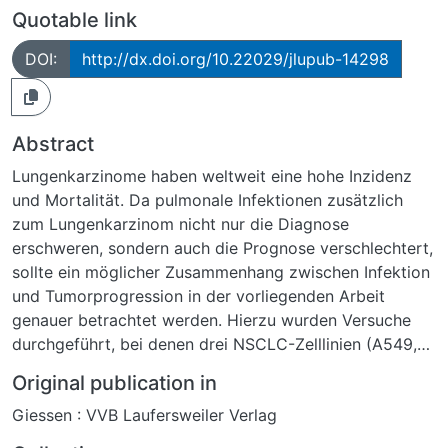
Quotable link
DOI:
http://dx.doi.org/10.22029/jlupub-14298
Abstract
Lungenkarzinome haben weltweit eine hohe Inzidenz
und Mortalität. Da pulmonale Infektionen zusätzlich
zum Lungenkarzinom nicht nur die Diagnose
erschweren, sondern auch die Prognose verschlechtert,
sollte ein möglicher Zusammenhang zwischen Infektion
und Tumorprogression in der vorliegenden Arbeit
genauer betrachtet werden. Hierzu wurden Versuche
durchgeführt, bei denen drei NSCLC-Zelllinien (A549,
H1299, H226) mit verschiedenen Konzentrationen des
Original publication in
Endotoxins LPS, Membranbestandteil von
Giessen : VVB Laufersweiler Verlag
gramnegativen Bakterien, inkubiert wurden. Für alle drei
untersuchten Zelllinien konnte eine LPS-induzierte