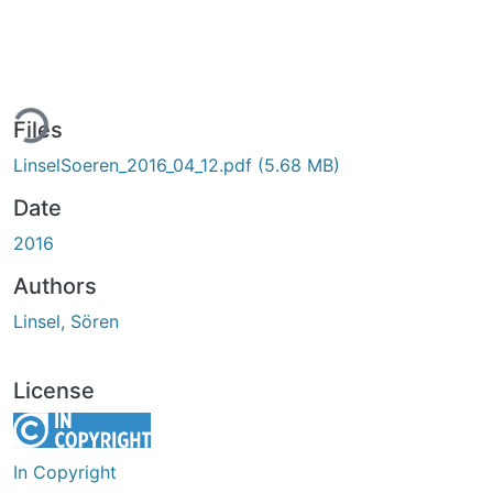
ing...
Files
LinselSoeren_2016_04_12.pdf
(5.68 MB)
Date
2016
Authors
Linsel, Sören
License
In Copyright