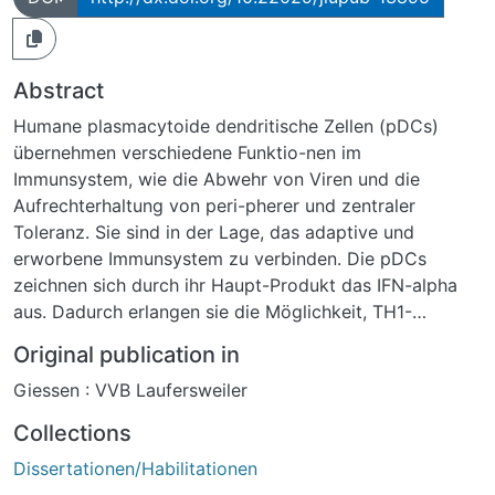
Abstract
Humane plasmacytoide dendritische Zellen (pDCs)
übernehmen verschiedene Funktio-nen im
Immunsystem, wie die Abwehr von Viren und die
Aufrechterhaltung von peri-pherer und zentraler
Toleranz. Sie sind in der Lage, das adaptive und
erworbene Immunsystem zu verbinden. Die pDCs
zeichnen sich durch ihr Haupt-Produkt das IFN-alpha
aus. Dadurch erlangen sie die Möglichkeit, TH1-
Immunantworten zu bewirken. Da ihre teilweise
Original publication in
konträren Aufgaben im Immunsystem hierdurch alleine
Giessen : VVB Laufersweiler
nicht erklärt werden können, stellt sich die Frage, ob
die pDCs noch weitere Zytokine produzieren können
Collections
und ob sie anhand dieser Fähigkeit in Subpopulationen
Dissertationen/Habilitationen
unterteilt werden könn-ten.Um dieser Fragestellung