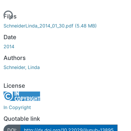
ing...
Files
SchneiderLinda_2014_01_30.pdf
(5.48 MB)
Date
2014
Authors
Schneider, Linda
License
In Copyright
Quotable link
DOI:
http://dx.doi.org/10.22029/jlupub-13895