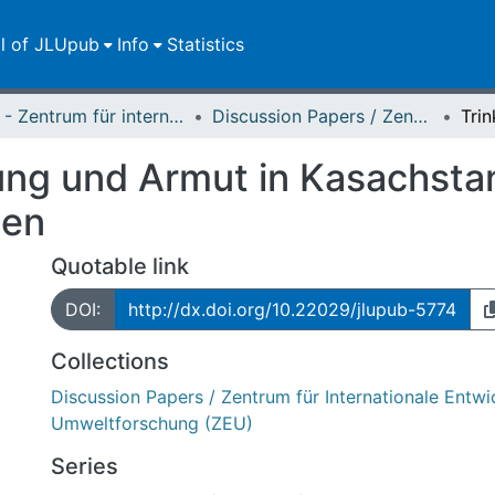
ll of JLUpub
Info
Statistics
ZEU - Zentrum für internationale Entwicklungs- und Umweltforschung
Discussion Papers / Zentrum für Internationale Entwicklungs- und Umweltforschung (ZEU)
ng und Armut in Kasachstan 
gen
Quotable link
DOI:
http://dx.doi.org/10.22029/jlupub-5774
Collections
Discussion Papers / Zentrum für Internationale Entw
Umweltforschung (ZEU)
Series