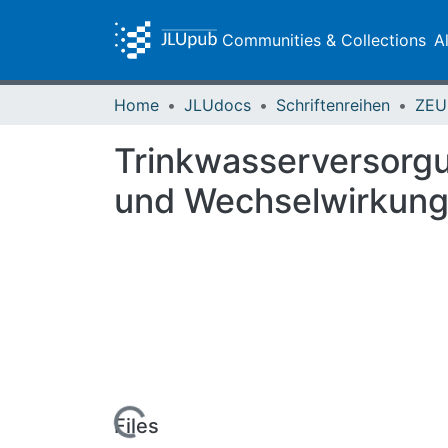
Communities & Collections
A
Home
JLUdocs
Schriftenreihen
Trinkwasserversorgu
und Wechselwirkun
Loading...
Files