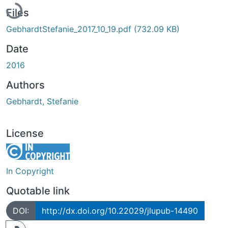
Files
GebhardtStefanie_2017_10_19.pdf
(732.09 KB)
Date
2016
Authors
Gebhardt, Stefanie
License
In Copyright
Quotable link
DOI:
http://dx.doi.org/10.22029/jlupub-14490