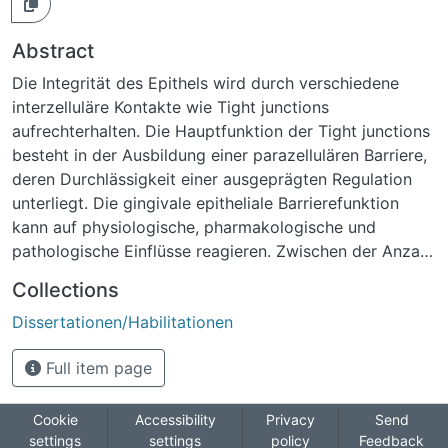
Abstract
Die Integrität des Epithels wird durch verschiedene
interzelluläre Kontakte wie Tight junctions
aufrechterhalten. Die Hauptfunktion der Tight junctions
besteht in der Ausbildung einer parazellulären Barriere,
deren Durchlässigkeit einer ausgeprägten Regulation
unterliegt. Die gingivale epitheliale Barrierefunktion
kann auf physiologische, pharmakologische und
pathologische Einflüsse reagieren. Zwischen der Anzahl
der Tight junctions Stränge und dem transepithelialen
Collections
elektrischen Widerstand besteht ein logarithmischer
Dissertationen/Habilitationen
Zusammenhang. Bestimmte Inhaltsstoffe von
Zahnpasten (wie SLS) haben dosisabhängig Einfluss auf
Full item page
die Zellkontakte der oralen Mukosa und somit auf die
Barriere. Andere Inhaltsstoffe sind in der Lage, die
desquamative Wirkung von SLS zu vermindern
Cookie
Accessibility
Privacy
Send
settings
settings
policy
Feedback
(Triclosan, Zink). In zahlreichen Studien wurde die