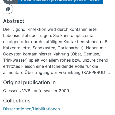
Abstract
Die T. gondii-Infektion wird durch kontaminierte
Lebensmittel übertragen. Sie kann diaplazentar
erfolgen oder durch zufälligen Kontakt entstehen (z.B.
Katzentoilette, Sandkasten, Gartenarbeit). Neben mit
Oozysten kontaminierter Nahrung (Obst, Gemüse,
Trinkwasser) spielt vor allem rohes bzw. unzureichend
erhitztes Fleisch eine entscheidende Rolle für die
alimentäre Übertragung der Erkrankung (KAPPERUD et
al., 1996; CHOI et al., 1997; COOK et al., 2000;
Original publication in
SUKTHANA et al., 2000). Aufgrund fehlender
Giessen : VVB Laufersweiler 2009
Erhitzungsschritte im Herstellungsprozess von
Rohwurst-Erzeugnissen ist das Infektionspotential
Collections
dieser Produkte nicht geklärt (TENTER und
Dissertationen/Habilitationen
FEHLHABER, 2002). Beruhend auf den Ergebnissen von