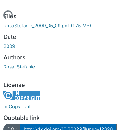
ading...
Files
RosaStefanie_2009_05_09.pdf
(1.75 MB)
Date
2009
Authors
Rosa, Stefanie
License
In Copyright
Quotable link
DOI:
http://dx.doi.org/10.22029/jlupub-12328