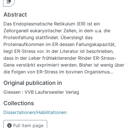
Abstract
Das Endoplasmatische Retikulum (ER) ist ein
Zellorganell eukaryotischer Zellen, in dem u.a. die
Proteinfaltung stattfindet. Übersteigt das
Proteinaufkommen im ER dessen Faltungskapazität,
liegt ER-Stress vor. In der Literatur ist beschrieben,
dass in der Leber frühlaktierender Rinder ER-Stress-
Gene verstärkt exprimiert werden. Bisher ist wenig über
die Folgen von ER-Stress im bovinen Organismus
bekannt. Ziel der vorliegenden Arbeit war, die
Original publication in
Kenntnisse über die sensible Stoffwechsellage der
Giessen : VVB Laufersweiler Verlag
Frühlaktation beim Rind zu erweitern, indem die Folgen
von ER-Stress in der kommerziell erhältlichen Zelllinie
Collections
der bovinen distalen Tubuluszellen Madin-Darby bovine
Dissertationen/Habilitationen
kidney (MDBK) untersucht wurden.Insgesamt ist es mit
dieser Arbeit gelungen, allgemeine Kenntnisse zu den
Full item page
Auswirkungen von ER-Stressoren auf verschiedene