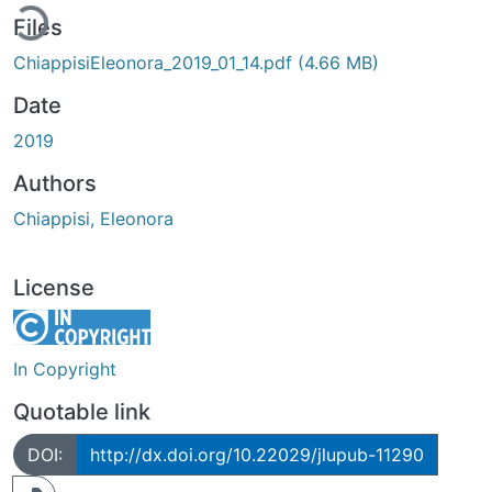
ding...
Files
ChiappisiEleonora_2019_01_14.pdf
(4.66 MB)
Date
2019
Authors
Chiappisi, Eleonora
License
In Copyright
Quotable link
DOI:
http://dx.doi.org/10.22029/jlupub-11290