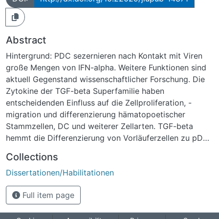
Abstract
Hintergrund: PDC sezernieren nach Kontakt mit Viren
große Mengen von IFN-alpha. Weitere Funktionen sind
aktuell Gegenstand wissenschaftlicher Forschung. Die
Zytokine der TGF-beta Superfamilie haben
entscheidenden Einfluss auf die Zellproliferation, -
migration und differenzierung hämatopoetischer
Stammzellen, DC und weiterer Zellarten. TGF-beta
hemmt die Differenzierung von Vorläuferzellen zu pDC
und fördert die Differenzierung zu unreifen cDC. In der
Collections
Wundheilung werden TGF-beta profibrotische
Dissertationen/Habilitationen
Eigenschaften zugesprochen.Zielsetzung der
Dissertation war die Erstellung eines Transkriptions-
Full item page
und Expressionsmusters von Genen der TGF-beta
Superfamilie in murinen pDC.Methoden: Zum Erhalt