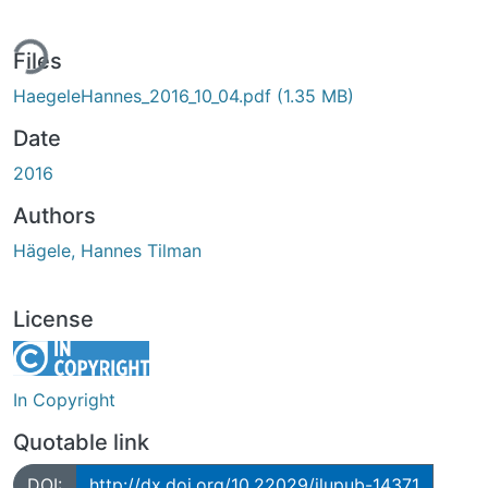
ing...
Files
HaegeleHannes_2016_10_04.pdf
(1.35 MB)
Date
2016
Authors
Hägele, Hannes Tilman
License
In Copyright
Quotable link
DOI:
http://dx.doi.org/10.22029/jlupub-14371