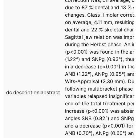
correction was, on average, 6
due to 87 % dental and 13 % sk
changes. Class II molar correct
on average, 4.11 mm, resulting
dental and 22 % skeletal chang
Sagittal jaw relation was impr
during the Herbst phase. An in
(p<0.001) was found in the an
(1.22°) and SNPg (0.93°), thus 
in a decrease (p<0.001) in the 
ANB (1.22°), ANPg (0.95°) and 
Wits-Appraisal (2.30 mm). Duri
following multibracket phase t
dc.description.abstract
variables relapsed insignificantl
end of the total treatment peri
increase (p<0.001) was abserve
angles SNB (0.82°) and SNPg (
and a decrease (p<0.001) for t
ANB (0.70°), ANPg (0.60°) and