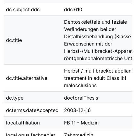
dc.subject.ddc
ddc:610
Dentoskelettale und faziale
Veränderungen bei der
Distalbissbehandlung (Klasse II
dc.title
Erwachsenen mit der
Herbst-/Multibracket-Apparatur
röntgenkephalometrische Unte
Herbst / multibracket applianc
dc.title.alternative
treatment in adult Class II:1
malocclusions
dc.type
doctoralThesis
dcterms.dateAccepted
2003-12-16
local.affiliation
FB 11 - Medizin
local.opus.fachgebiet
Zahnmedizin