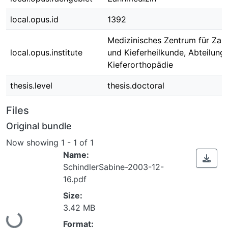
local.opus.id
1392
Medizinisches Zentrum für Zah
local.opus.institute
und Kieferheilkunde, Abteilung
Kieferorthopädie
thesis.level
thesis.doctoral
Files
Original bundle
Now showing
1 - 1 of 1
Name:
SchindlerSabine-2003-12-
16.pdf
Size:
3.42 MB
ing...
Format: