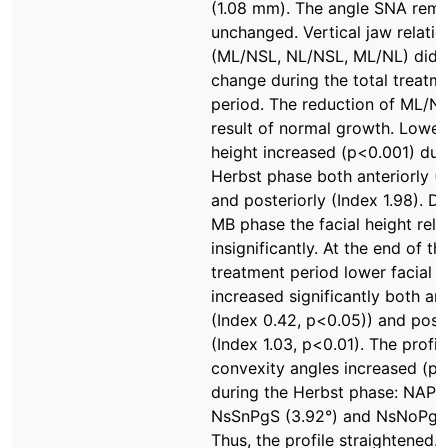
(1.08 mm). The angle SNA rem
unchanged. Vertical jaw relatio
(ML/NSL, NL/NSL, ML/NL) did 
change during the total treatm
period. The reduction of ML/N
result of normal growth. Lower 
height increased (p<0.001) dur
Herbst phase both anteriorly (I
and posteriorly (Index 1.98). Du
MB phase the facial height rel
insignificantly. At the end of th
treatment period lower facial 
increased significantly both ant
(Index 0.42, p<0.05)) and poste
(Index 1.03, p<0.01). The profil
convexity angles increased (p
during the Herbst phase: NAPg 
NsSnPgS (3.92°) and NsNoPgS 
Thus, the profile straightened. 