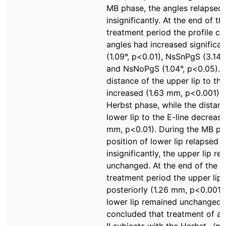
MB phase, the angles relapsed
insignificantly. At the end of th
treatment period the profile co
angles had increased significa
(1.09°, p<0.01), NsSnPgS (3.14°
and NsNoPgS (1.04°, p<0.05). 
distance of the upper lip to the
increased (1.63 mm, p<0.001) d
Herbst phase, while the distanc
lower lip to the E-line decreas
mm, p<0.01). During the MB ph
position of lower lip relapsed
insignificantly, the upper lip r
unchanged. At the end of the t
treatment period the upper li
posteriorly (1.26 mm, p<0.001),
lower lip remained unchanged. 
concluded that treatment of ad