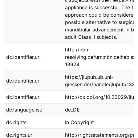
II subjects with the Herbst- /mu
appliance is successful. The tr
approach could be considered 
possible alternative to surgical
mandibular advancement in bor
adult Class II subjects.
http://nbn-
dc.identifier.uri
resolving.de/urn:nbn:de:hebis:
13924
https://jlupub.ub.uni-
dc.identifier.uri
giessen.de//handle/jlupub/133
dc.identifier.uri
http://dx.doi.org/10.22029/jlu
dc.language.iso
de_DE
dc.rights
In Copyright
dc.rights.uri
http://rightsstatements.org/pag