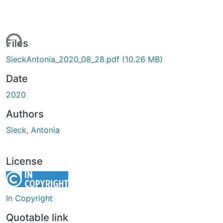
ding...
Files
SieckAntonia_2020_08_28.pdf
(10.26 MB)
Date
2020
Authors
Sieck, Antonia
License
In Copyright
Quotable link