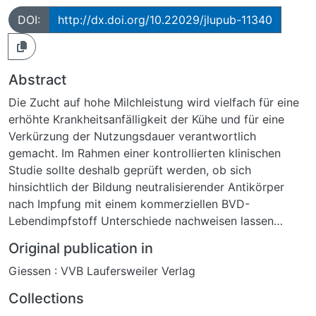
DOI:
http://dx.doi.org/10.22029/jlupub-11340
Abstract
Die Zucht auf hohe Milchleistung wird vielfach für eine
erhöhte Krankheitsanfälligkeit der Kühe und für eine
Verkürzung der Nutzungsdauer verantwortlich
gemacht. Im Rahmen einer kontrollierten klinischen
Studie sollte deshalb geprüft werden, ob sich
hinsichtlich der Bildung neutralisierender Antikörper
nach Impfung mit einem kommerziellen BVD-
Lebendimpfstoff Unterschiede nachweisen lassen
zwischen Kühen mit überdurchschnittlich hoher
Original publication in
Milchleistung (Testgruppe) und solchen mit signifikant
Giessen : VVB Laufersweiler Verlag
niedrigerer Milchleistung (Kontrollgruppe).Hierzu
wurden aus dem Datenmaterial des Kontrolljahres
Collections
2016/17 des Hessischen Verbandes für Leistungs- und