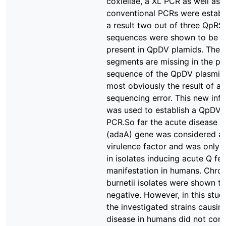
coxiellae, a XL PCR as well as 
conventional PCRs were establ
a result two out of three QpRS 
sequences were shown to be a
present in QpDV plamids. Thes
segments are missing in the pu
sequence of the QpDV plasmid
most obviously the result of a
sequencing error. This new inf
was used to establish a QpDV s
PCR.So far the acute disease a
(adaA) gene was considered as
virulence factor and was only 
in isolates inducing acute Q fe
manifestation in humans. Chron
burnetii isolates were shown t
negative. However, in this stud
the investigated strains causin
disease in humans did not cont