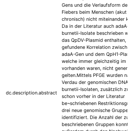
Gens und die Verlaufsform des
Fiebers beim Menschen (akut 
chronisch) nicht miteinander ko
Da in der Literatur auch adaA-p
burnetii-Isolate beschrieben wu
das QpDV-Plasmid enthalten, sc
gefundene Korrelation zwisch
adaA-Gen und dem QpH1-Plasm
welche immer gleichzeitig im
vorhanden waren, nicht generel
gelten.Mittels PFGE wurden nac
Verdau der genomischen DNA 
burnetii-Isolaten, zusätzlich z
dc.description.abstract
schon vorher in der Literatur
be¬schriebenen Restriktionsgr
drei neue genomische Gruppen
identifiziert. Die Anzahl der zu
beschriebenen Gruppen konnte