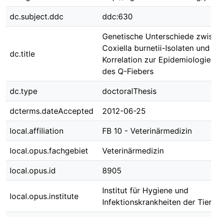
dc.subject.ddc
ddc:630
Genetische Unterschiede zwis
Coxiella burnetii-Isolaten und i
dc.title
Korrelation zur Epidemiologie u
des Q-Fiebers
dc.type
doctoralThesis
dcterms.dateAccepted
2012-06-25
local.affiliation
FB 10 - Veterinärmedizin
local.opus.fachgebiet
Veterinärmedizin
local.opus.id
8905
Institut für Hygiene und
local.opus.institute
Infektionskrankheiten der Tiere