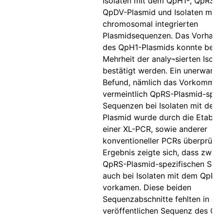
Isolaten mit dem QpH1-, QpRS
QpDV-Plasmid und Isolaten mit
chromosomal integrierten
Plasmidsequenzen. Das Vorhan
des QpH1-Plasmids konnte bei
Mehrheit der analy¬sierten Isol
bestätigt werden. Ein unerwart
Befund, nämlich das Vorkomm
vermeintlich QpRS-Plasmid-spe
Sequenzen bei Isolaten mit d
Plasmid wurde durch die Etabl
einer XL-PCR, sowie anderer
konventioneller PCRs überprüft
Ergebnis zeigte sich, dass zwei
QpRS-Plasmid-spezifischen S
auch bei Isolaten mit dem QpD
vorkamen. Diese beiden
Sequenzabschnitte fehlten in d
veröffentlichen Sequenz des 