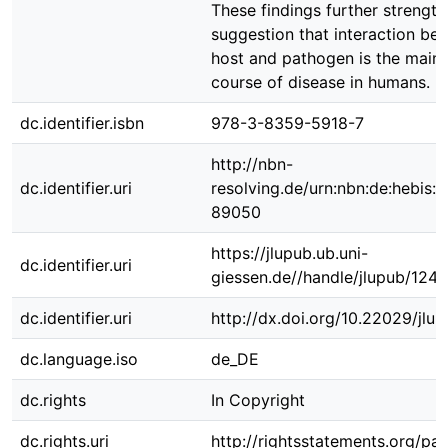
These findings further strength
suggestion that interaction be
host and pathogen is the main 
course of disease in humans.
dc.identifier.isbn
978-3-8359-5918-7
http://nbn-
dc.identifier.uri
resolving.de/urn:nbn:de:hebis:
89050
https://jlupub.ub.uni-
dc.identifier.uri
giessen.de//handle/jlupub/124
dc.identifier.uri
http://dx.doi.org/10.22029/jlu
dc.language.iso
de_DE
dc.rights
In Copyright
dc.rights.uri
http://rightsstatements.org/pag