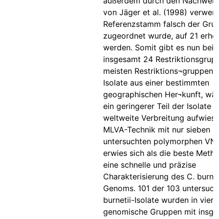
außerdem durch den Nachweis,
von Jäger et al. (1998) verwen
Referenzstamm falsch der Gru
zugeordnet wurde, auf 21 erhö
werden. Somit gibt es nun bei C
insgesamt 24 Restriktionsgrup
meisten Restriktions¬gruppen e
Isolate aus einer bestimmten
geographischen Her¬kunft, wä
ein geringerer Teil der Isolate e
weltweite Verbreitung aufwies.
MLVA-Technik mit nur sieben
untersuchten polymorphen VN
erwies sich als die beste Meth
eine schnelle und präzise
Charakterisierung des C. burnet
Genoms. 101 der 103 untersuch
burnetii-Isolate wurden in vier
genomische Gruppen mit insge