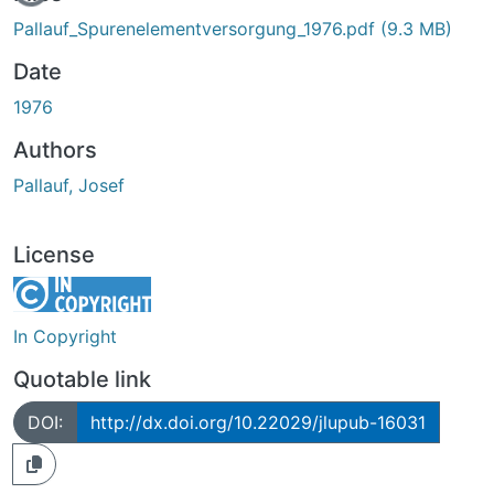
Pallauf_Spurenelementversorgung_1976.pdf
(9.3 MB)
Date
1976
Authors
Pallauf, Josef
License
In Copyright
Quotable link
DOI:
http://dx.doi.org/10.22029/jlupub-16031