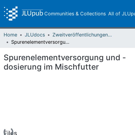
Communities & Collections
All of JLUp
Home
JLUdocs
Zweitveröffentlichungen (grüner Weg)
Spurenelementversorgung und -dosierung im Mischfutter
Spurenelementversorgung und -
dosierung im Mischfutter
Loading...
Files