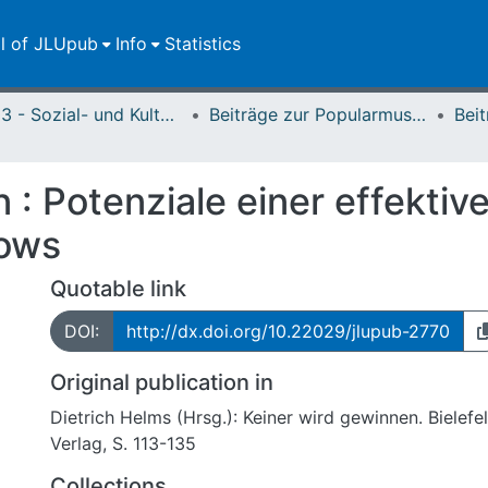
ll of JLUpub
Info
Statistics
FB 03 - Sozial- und Kulturwissenschaften
Beiträge zur Popularmusikforschung
 : Potenziale einer effektiv
hows
Quotable link
DOI:
http://dx.doi.org/10.22029/jlupub-2770
Original publication in
Dietrich Helms (Hrsg.): Keiner wird gewinnen. Bielefel
Verlag, S. 113-135
Collections