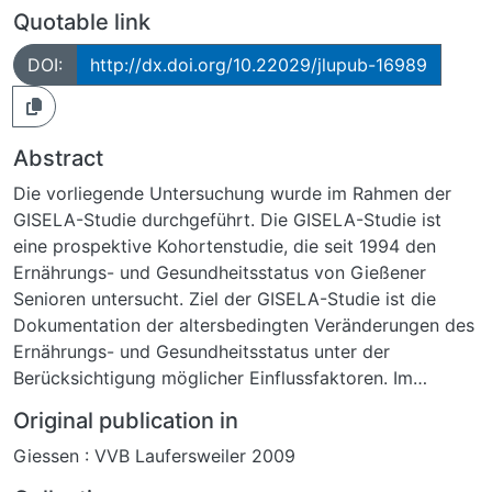
Quotable link
DOI:
http://dx.doi.org/10.22029/jlupub-16989
Abstract
Die vorliegende Untersuchung wurde im Rahmen der
GISELA-Studie durchgeführt. Die GISELA-Studie ist
eine prospektive Kohortenstudie, die seit 1994 den
Ernährungs- und Gesundheitsstatus von Gießener
Senioren untersucht. Ziel der GISELA-Studie ist die
Dokumentation der altersbedingten Veränderungen des
Ernährungs- und Gesundheitsstatus unter der
Berücksichtigung möglicher Einflussfaktoren. Im
Erhebungsjahr 2004 wurde erstmalig die
Original publication in
Knochendichte der Senioren mittels QUS
Giessen : VVB Laufersweiler 2009
bestimmt.Zudem wurden an einem Teilkollektiv der
GISELA-Seniorinnen verschiedene