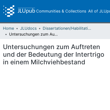
Communities & Collections
All of JLUp
Home
JLUdocs
Dissertationen/Habilitationen
Untersuchungen zum Auftreten und der Bedeutung der Intertrigo in einem Milchviehbestand
Untersuchungen zum Auftreten
und der Bedeutung der Intertrigo
in einem Milchviehbestand
Loading...