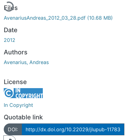
Files
AvenariusAndreas_2012_03_28.pdf
(10.68 MB)
Date
2012
Authors
Avenarius, Andreas
License
In Copyright
Quotable link
DOI:
http://dx.doi.org/10.22029/jlupub-11783