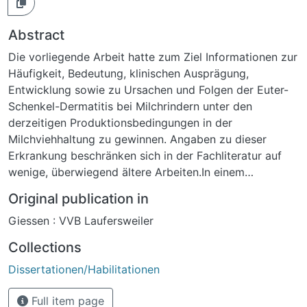
Abstract
Die vorliegende Arbeit hatte zum Ziel Informationen zur
Häufigkeit, Bedeutung, klinischen Ausprägung,
Entwicklung sowie zu Ursachen und Folgen der Euter-
Schenkel-Dermatitis bei Milchrindern unter den
derzeitigen Produktionsbedingungen in der
Milchviehhaltung zu gewinnen. Angaben zu dieser
Erkrankung beschränken sich in der Fachliteratur auf
wenige, überwiegend ältere Arbeiten.In einem
landwirtschaftlichen Betrieb wurden in der Zeit vom 20.
Original publication in
Februar bis zum 19. April 2007 317 Milchrinder der
Giessen : VVB Laufersweiler
Rasse Deutsche Holstein und Deutsche Holstein-Jersey
Kreuzung untersucht, wovon 133 Tiere der Gruppe der
Collections
Färsen und 184 Tiere der Gruppe der Kühe angehörten.
Dissertationen/Habilitationen
Die Studie umfasste alle Milchrinder, deren Abkalbung
in den Beobachtungszeitraum fiel und deren
Full item page
Milchleistung über die Milchleistungskontrolle erfasst