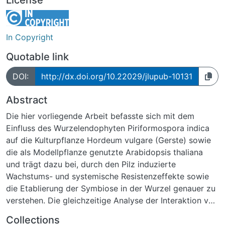
In Copyright
Quotable link
DOI:
http://dx.doi.org/10.22029/jlupub-10131
Abstract
Die hier vorliegende Arbeit befasste sich mit dem
Einfluss des Wurzelendophyten Piriformospora indica
auf die Kulturpflanze Hordeum vulgare (Gerste) sowie
die als Modellpflanze genutzte Arabidopsis thaliana
und trägt dazu bei, durch den Pilz induzierte
Wachstums- und systemische Resistenzeffekte sowie
die Etablierung der Symbiose in der Wurzel genauer zu
verstehen. Die gleichzeitige Analyse der Interaktion von
P. indica mit Gerste und mit Arabidopsis ermöglichte es
Collections
zudem, Übereinstimmungen bezüglich der