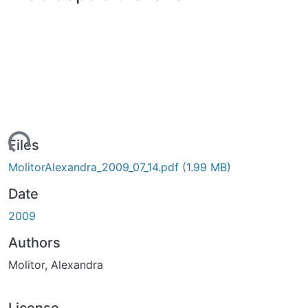
ading...
Files
MolitorAlexandra_2009_07_14.pdf
(1.99 MB)
Date
2009
Authors
Molitor, Alexandra
License