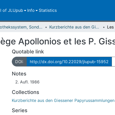
ll of JLUpub
Info
Statistics
Bibliothekssystem, Sondersammlungen
Kurzberichte aus den Giessener Papyrussammlungen
ège Apollonios et les P. Gis
Quotable link
DOI:
http://dx.doi.org/10.22029/jlupub-15952
Notes
Aufl. 1986
Collections
Kurzberichte aus den Giessener Papyrussammlungen
Series