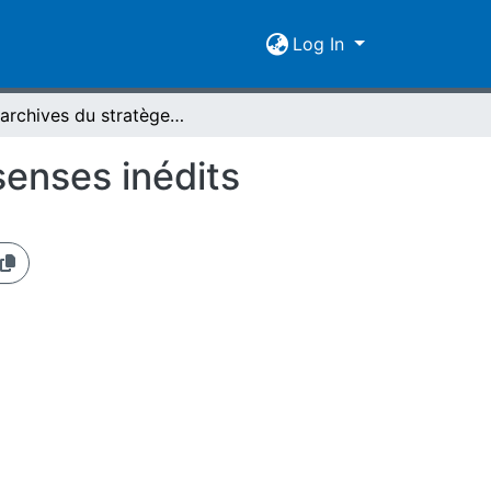
Log In
Les archives du stratège Apollonios et les P. Gissenses inédits
senses inédits