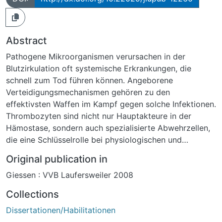
Abstract
Pathogene Mikroorganismen verursachen in der
Blutzirkulation oft systemische Erkrankungen, die
schnell zum Tod führen können. Angeborene
Verteidigungsmechanismen gehören zu den
effektivsten Waffen im Kampf gegen solche Infektionen.
Thrombozyten sind nicht nur Hauptakteure in der
Hämostase, sondern auch spezialisierte Abwehrzellen,
die eine Schlüsselrolle bei physiologischen und
pathologischen Prozessen von Entzündungsreaktionen
Original publication in
und bei der innaten Immunabwehr spielen.
Giessen : VVB Laufersweiler 2008
Thrombozyten und Leukozyten interagieren bei der
Blutgerinnung und bei Entzündungsreaktionen.
Collections
Neutrophile sind die zentralen Zellen bei akuten
Dissertationen/Habilitationen
Entzündungsreaktionen. In Sepsissituationen korreliert