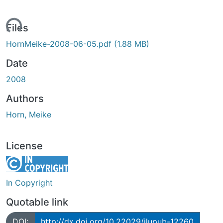
ading...
Files
HornMeike-2008-06-05.pdf
(1.88 MB)
Date
2008
Authors
Horn, Meike
License
In Copyright
Quotable link
DOI:
http://dx.doi.org/10.22029/jlupub-12260