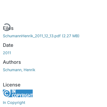
ading...
Files
SchumannHenrik_2011_12_13.pdf
(2.27 MB)
Date
2011
Authors
Schumann, Henrik
License
In Copyright