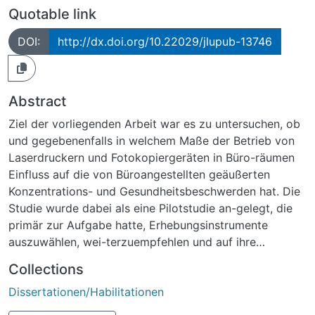
Quotable link
DOI:
http://dx.doi.org/10.22029/jlupub-13746
Abstract
Ziel der vorliegenden Arbeit war es zu untersuchen, ob
und gegebenenfalls in welchem Maße der Betrieb von
Laserdruckern und Fotokopiergeräten in Büro-räumen
Einfluss auf die von Büroangestellten geäußerten
Konzentrations- und Gesundheitsbeschwerden hat. Die
Studie wurde dabei als eine Pilotstudie an-gelegt, die
primär zur Aufgabe hatte, Erhebungsinstrumente
auszuwählen, wei-terzuempfehlen und auf ihre
Einsetzbarkeit zu überprüfen. Zu diesem Zwecke
Collections
wurden zwischen Januar und Oktober 2006 in
Dissertationen/Habilitationen
Kooperation mit der Interessens-gemeinschaft der
Tonergeschädigten (ITG e.V.) 63 Büroräume in 9