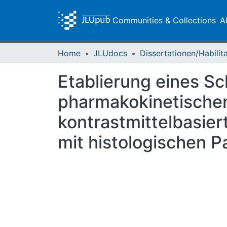
Communities & Collections
A
Home
JLUdocs
Etablierung eines S
pharmakokinetische
kontrastmittelbasie
mit histologischen 