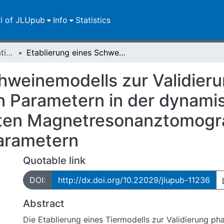
ll of JLUpub
Info
Statistics
Dissertationen/Habilitationen
Etablierung eines Schweinemodells zur Validierung von pharmakokinetischen Parametern in der dynamischen kontrastmittelbasierten Magnetresonanztomographie: Korrelation mit histologischen Parametern
chweinemodells zur Validier
n Parametern in der dynami
rten Magnetresonanztomogra
Parametern
Quotable link
DOI:
http://dx.doi.org/10.22029/jlupub-11236
Abstract
Die Etablierung eines Tiermodells zur Validierung p