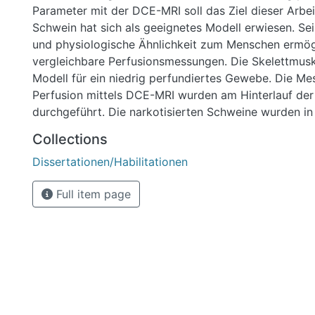
Parameter mit der DCE-MRI soll das Ziel dieser Arbei
Schwein hat sich als geeignetes Modell erwiesen. Se
und physiologische Ähnlichkeit zum Menschen ermög
vergleichbare Perfusionsmessungen. Die Skelettmusku
Modell für ein niedrig perfundiertes Gewebe. Die M
Perfusion mittels DCE-MRI wurden am Hinterlauf de
durchgeführt. Die narkotisierten Schweine wurden in
1,5 T gebracht. Über einen zentralen Venenkatheter
Collections
hochmolekulare intravasale Kontrastmittel Gadofosv
Dissertationen/Habilitationen
niedermolekulare, schnell extravasierende Kontrastm
appliziert. Die dynamischen Messungen wurden mit 
Full item page
Sequenz (3-D Gradientenechosequenz mit Schlüssell
durchgeführt. Die arterielle Eingangsfunktion (AIF) w
abdominalis gemessen. Das Versorgungsgebiet der F
wurde mittels lokaler Kontrastmittelgabe ermittelt u
der Software Amira® konturiert. Die Signal-Zeit-Kur
Anwendung verschiedener pharmakokinetischer Mode
Als von der Bildgebung unabhängiges Referenzverfah
der Femoralarterie implantierte Ultraschall-Flussson