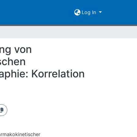
Log In
ung von
schen
phie: Korrelation
harmakokinetischer