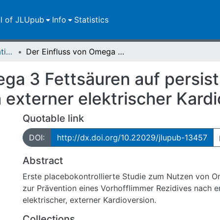
ll of JLUpub
Info
Statistics
Dissertationen/Habilitationen
Der Einfluss von Omega 3 Fettsäuren auf persistierendes Vorhofflimmern nach externer elektrischer Kardioversion
ega 3 Fettsäuren auf persis
externer elektrischer Kardi
Quotable link
DOI:
http://dx.doi.org/10.22029/jlupub-13457
Abstract
Erste placebokontrollierte Studie zum Nutzen von O
zur Prävention eines Vorhofflimmer Rezidives nach e
elektrischer, externer Kardioversion.
Collections