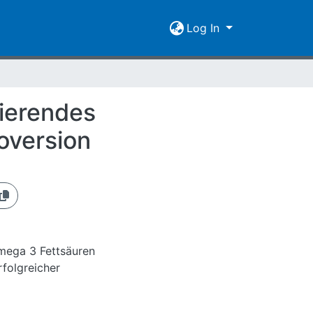
Log In
tierendes
oversion
mega 3 Fettsäuren
rfolgreicher