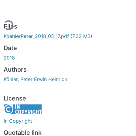
ding...
Files
KoehlerPeter_2018_05_17.pdf
(7.22 MB)
Date
2018
Authors
Köhler, Peter Erwin Heinrich
License
In Copyright
Quotable link