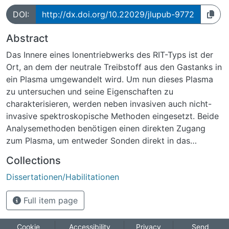
DOI:
http://dx.doi.org/10.22029/jlupub-9772
Abstract
Das Innere eines Ionentriebwerks des RIT-Typs ist der
Ort, an dem der neutrale Treibstoff aus den Gastanks in
ein Plasma umgewandelt wird. Um nun dieses Plasma
zu untersuchen und seine Eigenschaften zu
charakterisieren, werden neben invasiven auch nicht-
invasive spektroskopische Methoden eingesetzt. Beide
Analysemethoden benötigen einen direkten Zugang
zum Plasma, um entweder Sonden direkt in das
brennende Plasma zu bringen oder um dessen
Collections
optisches Spektrum zu untersuchen. Zusätzlich gibt es
Dissertationen/Habilitationen
neben diesen beiden Analysemethoden noch die
Möglichkeit, aus der Ionenenergie im Strahl auf
Full item page
verschiedene Parameter und Eigenschaften des
Plasmas zu schließen. So ein energieselektiver Detektor
arbeitet üblicherweise mit elektrostatischen
Cookie
Accessibility
Privacy
Send