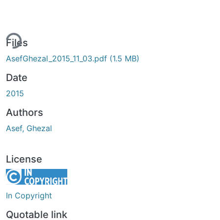
ing...
Files
AsefGhezal_2015_11_03.pdf
(1.5 MB)
Date
2015
Authors
Asef, Ghezal
License
In Copyright
Quotable link