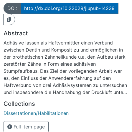
DOI:
http://dx.doi.org/10.22029/jlupub-14239
Abstract
Adhäsive lassen als Haftvermittler einen Verbund
zwischen Dentin und Komposit zu und ermöglichen in
der prothetischen Zahnheilkunde u.a. den Aufbau stark
zerstörter Zähne in Form eines adhäsiven
Stumpfaufbaus. Das Ziel der vorliegenden Arbeit war
es, den Einfluss der Anwendererfahrung auf den
Haftverbund von drei Adhäsivsystemen zu untersuchen
und insbesondere die Handhabung der Druckluft unter
den Anwendern zu überprüfen. Darüber hinaus wurden
Collections
die Adhäsive anhand ihrer Scherbindungsfestigkeit
Dissertationen/Habilitationen
miteinander verglichen.Es wurden drei Gruppen mit
jeweils zehn Probanden gebildet, bestehend aus
Full item page
Vorklinikstudenten, Klinikstudenten und Zahnärzten.