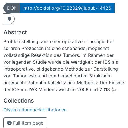
DOI:
http://dx.doi.org/10.22029/jlupub-14426
Abstract
Problemstellung: Ziel einer operativen Therapie bei
sellären Prozessen ist eine schonende, möglichst
vollständige Resektion des Tumors. Im Rahmen der
vorliegenden Studie wurde die Wertigkeit der IOS als
intraoperative, bildgebende Methode zur Darstellung
von Tumorreste und von benachbarten Strukturen
untersucht.Patientenkollektiv und Methodik: Der Einsatz
der IOS im JWK Minden zwischen 2009 und 2013 (5
Jahre) wurde retrospektiv untersucht. Von 286
Collections
Operationen bei 264 Patienten mit transsphenoidaler,
Dissertationen/Habilitationen
mikrochirurgischer Operationen kam die IOS bei 146
Operationen zum Einsatz. Vollständige Daten lagen bei
Full item page
113 Operationen von 107 Patienten (58m, 55w, Alter 14-