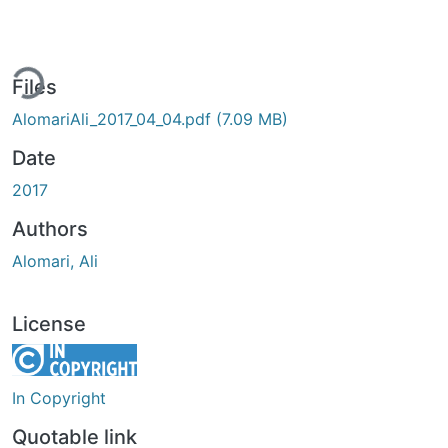
ing...
Files
AlomariAli_2017_04_04.pdf
(7.09 MB)
Date
2017
Authors
Alomari, Ali
License
In Copyright
Quotable link