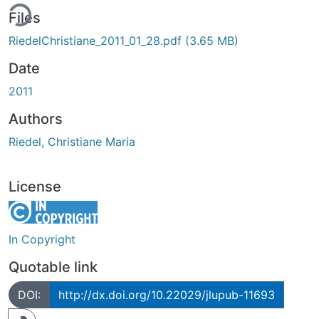
ing...
Files
RiedelChristiane_2011_01_28.pdf
(3.65 MB)
Date
2011
Authors
Riedel, Christiane Maria
License
In Copyright
Quotable link
DOI:
http://dx.doi.org/10.22029/jlupub-11693