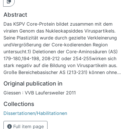
Abstract
Das KSPV Core-Protein bildet zusammen mit dem
viralen Genom das Nukleokapsiddes Viruspartikels.
Seine Plastizität wurde durch gezielte Verkleinerung
undVergrößerung der Core-kodierenden Region
untersucht.1) Deletionen der Core-Aminosäuren (AS)
179-180,194-198, 208-212 oder 254-255wirken sich
stark negativ auf die Bildung von Viruspartikeln aus.
Große Bereichebasischer AS (213-231) können ohne
starke Reduktion der Virusproduktion
Original publication in
entferntwerden.2) Eine Vergrößerung des Core-
Giessen : VVB Laufersweiler 2011
Proteins durch Duplikation oder Triplikation desCore-
Gens sowie durch das Einfügen von ein bis drei YFP-
Collections
Genen zwischen zweiCore-Genen ist möglich. Dabei
Dissertationen/Habilitationen
werden die vergrößerten Proteine in die
gebildetenViruspartikel integriert.3) Die korrekte
Full item page
räumliche Anordnung von Core-Domänen ist für die