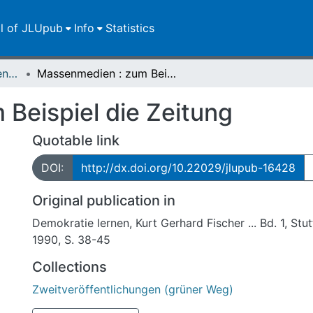
ll of JLUpub
Info
Statistics
Zweitveröffentlichungen (grüner Weg)
Massenmedien : zum Beispiel die Zeitung
Beispiel die Zeitung
Quotable link
DOI:
http://dx.doi.org/10.22029/jlupub-16428
Original publication in
Demokratie lernen, Kurt Gerhard Fischer ... Bd. 1, Stu
1990, S. 38-45
Collections
Zweitveröffentlichungen (grüner Weg)