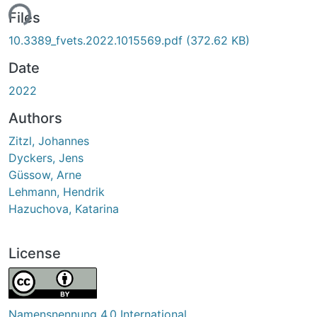
ing...
Files
10.3389_fvets.2022.1015569.pdf
(372.62 KB)
Date
2022
Authors
Zitzl, Johannes
Dyckers, Jens
Güssow, Arne
Lehmann, Hendrik
Hazuchova, Katarina
License
Namensnennung 4.0 International