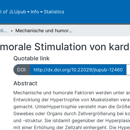
ll of JLUpub
Info
Statistics
Dissertationen/Habilitationen
Mechanische und humorale Stimulation von kardialen Myozyten
orale Stimulation von kard
Quotable link
DOI:
http://dx.doi.org/10.22029/jlupub-12460
Abstract
Mechanische und humorale Faktoren werden unter an
Entwicklung der Hypertrophie von Muskelzellen vera
gemacht. UnterHypertrophie versteht man die Größ
Gewebes oder Organs durch Zellvergrößerung bei kon
und -struktur. Sie istdamit gegenüber der Hyperplas
mit einer Erhöhung der Zellzahl einhergeht. Die Hyper