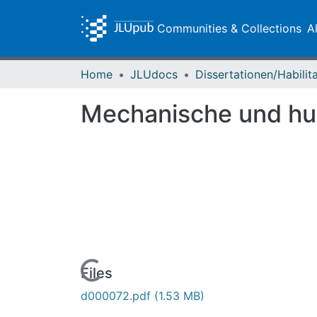
Communities & Collections
A
Home
JLUdocs
Mechanische und hum
Loading...
Files
d000072.pdf
(1.53 MB)