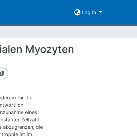
Log In
ialen Myozyten
derem für die
ntwortlich
enzunahme eines
stanter Zellzahl
ie abzugrenzen, die
trophie ist im